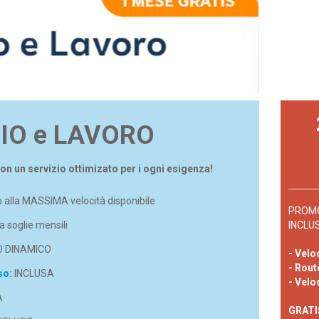
DIO e LAVORO
con un servizio ottimizato per i ogni esigenza!
 alla MASSIMA velocità disponibile
PROMO
 soglie mensili
INCLU
O DINAMICO
- Velo
- Rout
so:
INCLUSA
- Velo
A
GRATIS