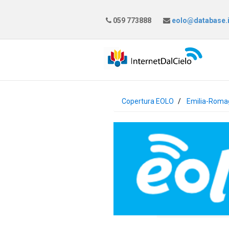
059 773888
eolo@database.i
Copertura EOLO
Emilia-Roma