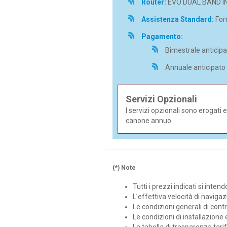
Router:
EVO DUAL BAND I
Assistenza Standard:
Forn
Pagamento:
Bimestrale anticipa
Annuale anticipato 
Servizi Opzionali
I servizi opzionali sono erogat
canone annuo
(*) Note
Tutti i prezzi indicati si inten
L’effettiva velocità di naviga
Le condizioni generali di contra
Le condizioni di installazione 
La tabella di trasparenza tarif