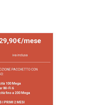
29,90€/mese
iva inclusa
ZIONE PACCHETTO CON
SO:
cità 100 Mega
er Wi-Fi 6
cità fino a 200 Mega
 I PRIMI 2 MESI