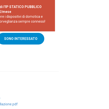
di l'IP STATICO PUBBLICO
0€/mese
re i dispositivi di domotica e
orveglianza sempre connessi!
SONO INTERESSATO
f
llazione.pdf