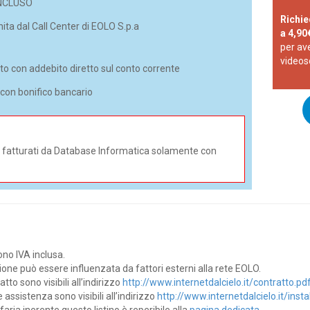
NCLUSO
Richie
ita dal Call Center di EOLO S.p.a
a 4,9
per ave
videos
to con addebito diretto sul conto corrente
con bonifico bancario
i e fatturati da Database Informatica solamente con
dono IVA inclusa.
zione può essere influenzata da fattori esterni alla rete EOLO.
tto sono visibili all’indirizzo
http://www.internetdalcielo.it/contratto.pd
e assistenza sono visibili all’indirizzo
http://www.internetdalcielo.it/insta
faria inerente questo listino è reperibile alla
pagina dedicata