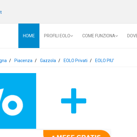
t
HOME
PROFILI EOLO
COME FUNZIONA
DOV
gna
Piacenza
Gazzola
EOLO Privati
EOLO PIU'