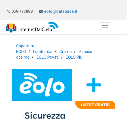
059 773888
eolo@database.it
Copertura
EOLO
Lombardia
Crema
Persico
dosimo
EOLO Privati
EOLO PIU'