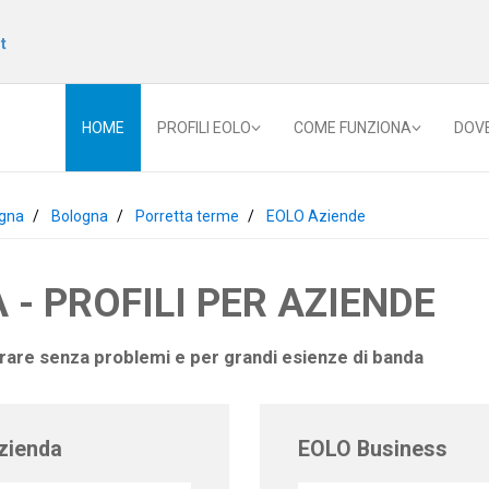
t
HOME
PROFILI EOLO
COME FUNZIONA
DOV
gna
Bologna
Porretta terme
EOLO Aziende
 - PROFILI PER AZIENDE
orare senza problemi e per grandi esienze di banda
zienda
EOLO Business