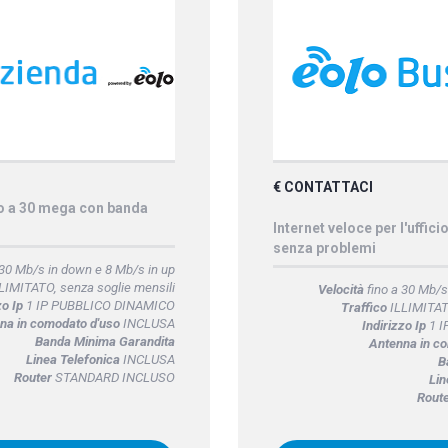
€ CONTATTACI
no a 30 mega con banda
Internet veloce per l'uffici
senza problemi
 30 Mb/s in down e 8 Mb/s in up
LIMITATO, senza soglie mensili
Velocità
fino a 30 Mb/s
zo Ip
1 IP PUBBLICO DINAMICO
Traffico
ILLIMITATO
na in comodato d'uso
INCLUSA
Indirizzo Ip
1 I
Banda Minima Garandita
Antenna in c
Linea Telefonica
INCLUSA
B
Router
STANDARD INCLUSO
Lin
Rout