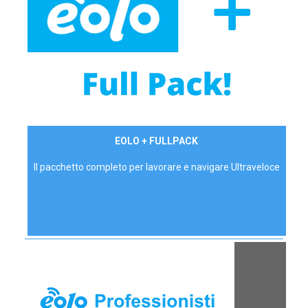
34,90 €/mese
EOLO + FULLPACK
P.IVA - IVA Inc.
Il pacchetto completo per lavorare e navigare Ultraveloce