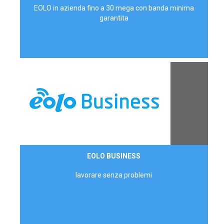
EOLO in azienda fino a 30 mega con banda minima
garantita
Contattaci
EOLO BUSINESS
AZIENDE
lavorare senza problemi