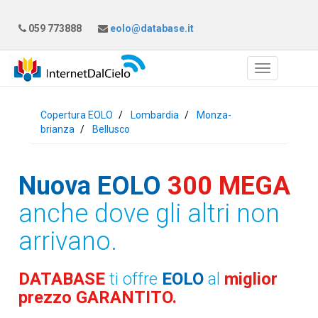
059 773888
eolo@database.it
Copertura EOLO
Lombardia
Monza-
brianza
Bellusco
Nuova EOLO
300 MEGA
anche dove gli altri non
arrivano.
DATABASE
ti offre
EOLO
al
miglior
prezzo GARANTITO.