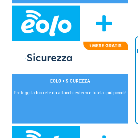
29,90€/mese
EOLO + SICUREZZA
P.IVA - IVA Inc.
Proteggi la tua rete da attacchi esterni e tutela i più piccoli!