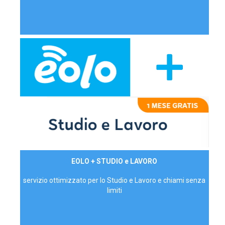
29,90€/mese
EOLO + STUDIO e LAVORO
P.IVA - IVA Inc.
servizio ottimizzato per lo Studio e Lavoro e chiami senza
limiti