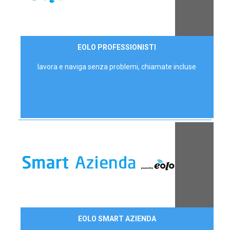
35,00 €/mese
EOLO PROFESSIONISTI
P.IVA - IVA Escl.
lavora e naviga senza problemi, chiamate incluse
Contattaci
EOLO SMART AZIENDA
AZIENDE