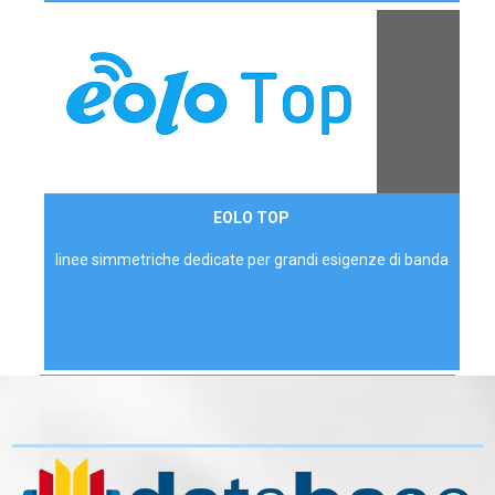
Contattaci
EOLO TOP
AZIENDE
linee simmetriche dedicate per grandi esigenze di banda