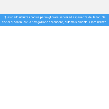
Questo sito utilizza i cookie per migliorare servizi ed esperienza dei lettori. Se
decidi di continuare la navigazione acconsenti, automaticamente, il loro utilizzo.
Cookie Policy
Accetto