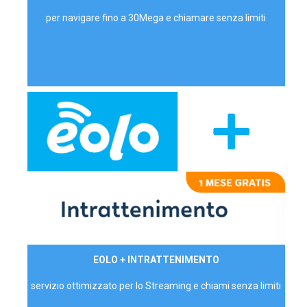
per navigare fino a 30Mega e chiamare senza limiti
29,90€/mese
EOLO + INTRATTENIMENTO
PRIVATI - IVA Inc.
servizio ottimizzato per lo Streaming e chiami senza limiti