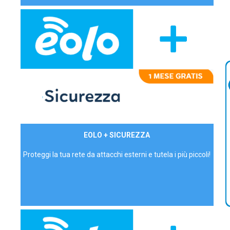
29,90€/mese
EOLO + SICUREZZA
P.IVA - IVA Inc.
Proteggi la tua rete da attacchi esterni e tutela i più piccoli!