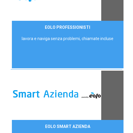
35,00 €/mese
EOLO PROFESSIONISTI
P.IVA - IVA Escl.
lavora e naviga senza problemi, chiamate incluse
Contattaci
EOLO SMART AZIENDA
AZIENDE