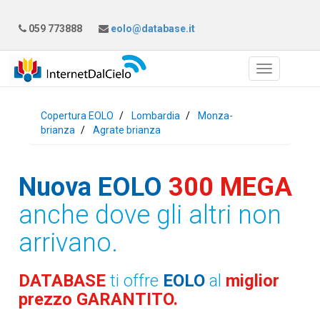
059 773888
eolo@database.it
Copertura EOLO
Lombardia
Monza-
brianza
Agrate brianza
Nuova EOLO
300 MEGA
anche dove gli altri non
arrivano.
DATABASE
ti offre
EOLO
al
miglior
prezzo GARANTITO.