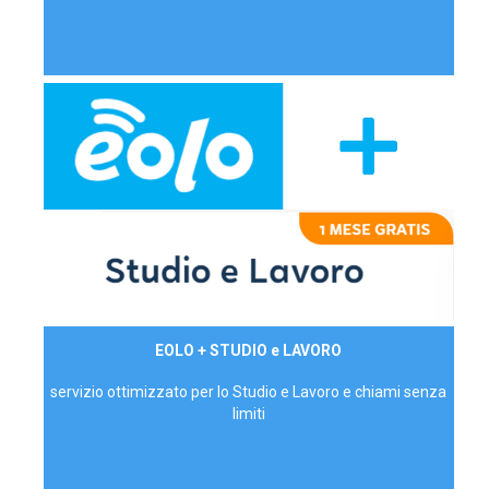
29,90€/mese
EOLO + STUDIO e LAVORO
P.IVA - IVA Inc.
servizio ottimizzato per lo Studio e Lavoro e chiami senza
limiti