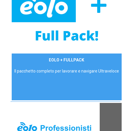
34,90 €/mese
EOLO + FULLPACK
P.IVA - IVA Inc.
Il pacchetto completo per lavorare e navigare Ultraveloce