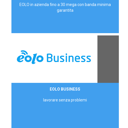
EOLO in azienda fino a 30 mega con banda minima
garantita
Contattaci
EOLO BUSINESS
AZIENDE
lavorare senza problemi