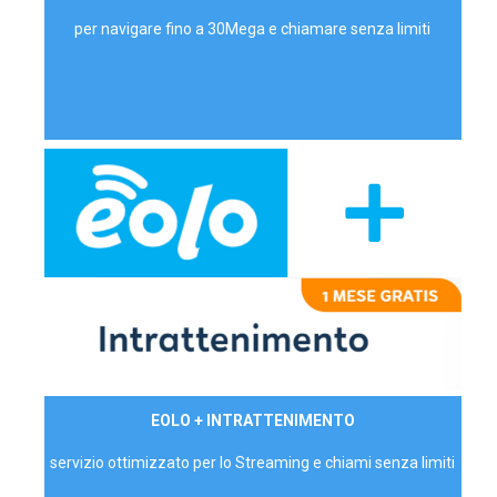
per navigare fino a 30Mega e chiamare senza limiti
29,90€/mese
EOLO + INTRATTENIMENTO
PRIVATI - IVA Inc.
servizio ottimizzato per lo Streaming e chiami senza limiti