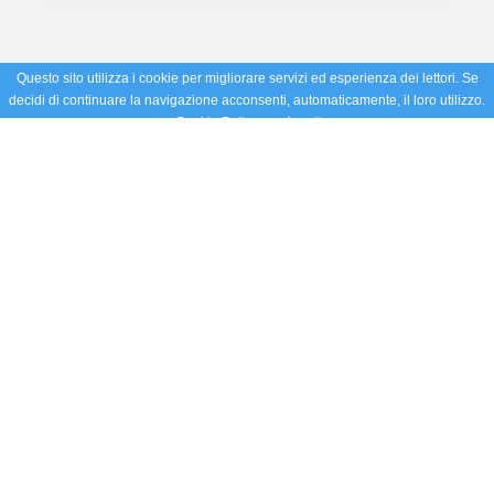
Questo sito utilizza i cookie per migliorare servizi ed esperienza dei lettori. Se
decidi di continuare la navigazione acconsenti, automaticamente, il loro utilizzo.
Cookie Policy
Accetto