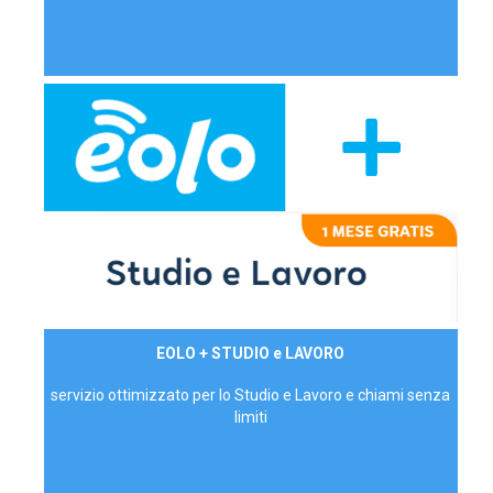
29,90€/mese
EOLO + STUDIO e LAVORO
P.IVA - IVA Inc.
servizio ottimizzato per lo Studio e Lavoro e chiami senza
limiti