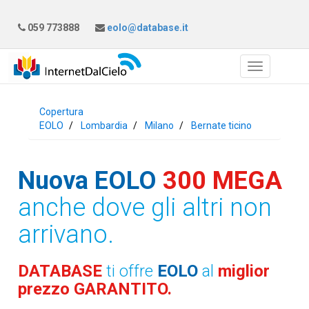
059 773888
eolo@database.it
Copertura
EOLO
Lombardia
Milano
Bernate ticino
Nuova EOLO
300 MEGA
anche dove gli altri non
arrivano.
DATABASE
ti offre
EOLO
al
miglior
prezzo GARANTITO.