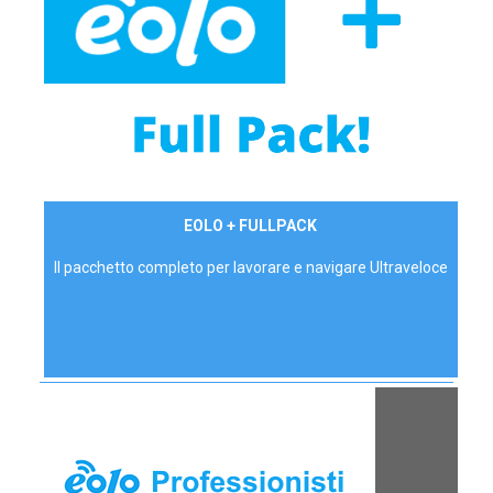
34,90 €/mese
EOLO + FULLPACK
P.IVA - IVA Inc.
Il pacchetto completo per lavorare e navigare Ultraveloce