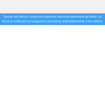
Questo sito utilizza i cookie per migliorare servizi ed esperienza dei lettori. Se
decidi di continuare la navigazione acconsenti, automaticamente, il loro utilizzo.
Cookie Policy
Accetto