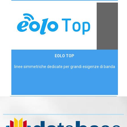
Contattaci
EOLO TOP
AZIENDE
linee simmetriche dedicate per grandi esigenze di banda