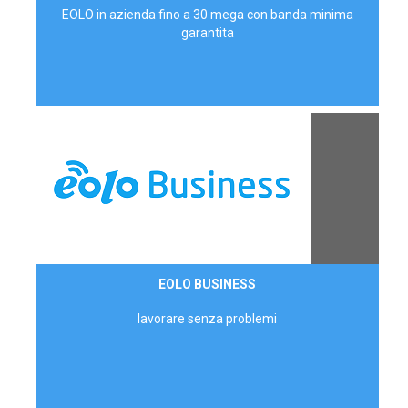
EOLO in azienda fino a 30 mega con banda minima
garantita
Contattaci
EOLO BUSINESS
AZIENDE
lavorare senza problemi