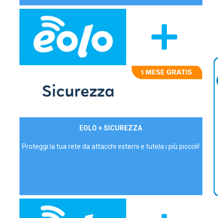
29,90€/mese
EOLO + SICUREZZA
P.IVA - IVA Inc.
Proteggi la tua rete da attacchi esterni e tutela i più piccoli!