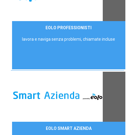
35,00 €/mese
EOLO PROFESSIONISTI
P.IVA - IVA Escl.
lavora e naviga senza problemi, chiamate incluse
Contattaci
EOLO SMART AZIENDA
AZIENDE