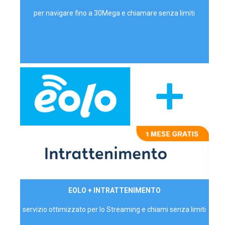
per navigare fino a 30Mega e chiamare senza limiti
29,90€/mese
EOLO + INTRATTENIMENTO
PRIVATI - IVA Inc.
servizio ottimizzato per lo Streaming e chiami senza limiti