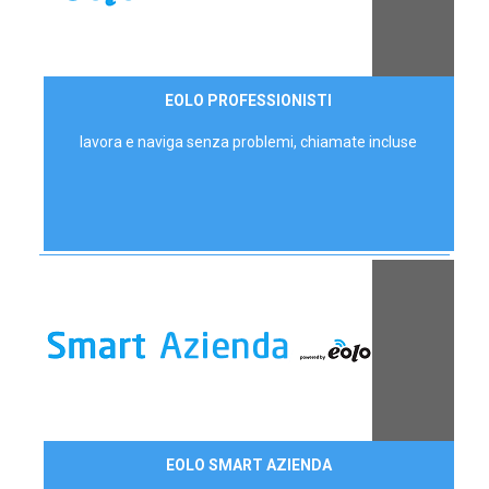
35,00 €/mese
EOLO PROFESSIONISTI
P.IVA - IVA Escl.
lavora e naviga senza problemi, chiamate incluse
Contattaci
EOLO SMART AZIENDA
AZIENDE