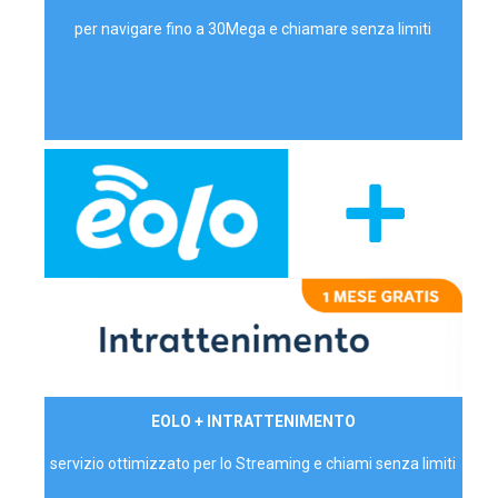
per navigare fino a 30Mega e chiamare senza limiti
29,90€/mese
EOLO + INTRATTENIMENTO
PRIVATI - IVA Inc.
servizio ottimizzato per lo Streaming e chiami senza limiti