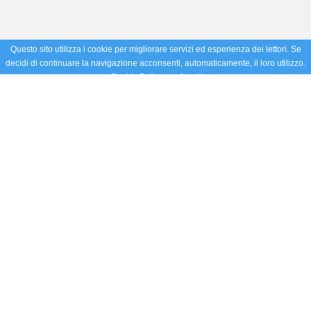
Questo sito utilizza i cookie per migliorare servizi ed esperienza dei lettori. Se
decidi di continuare la navigazione acconsenti, automaticamente, il loro utilizzo.
Cookie Policy
Accetto