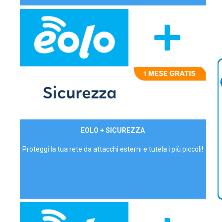
29,90€/mese
EOLO + SICUREZZA
P.IVA - IVA Inc.
Proteggi la tua rete da attacchi esterni e tutela i più piccoli!