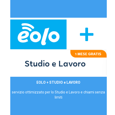
29,90€/mese
EOLO + STUDIO e LAVORO
P.IVA - IVA Inc.
servizio ottimizzato per lo Studio e Lavoro e chiami senza
limiti