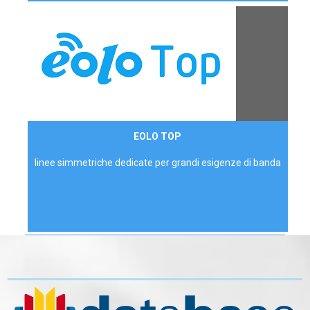
Contattaci
EOLO TOP
AZIENDE
linee simmetriche dedicate per grandi esigenze di banda