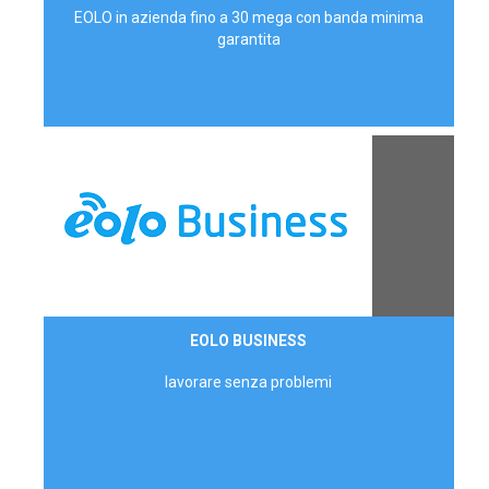
EOLO in azienda fino a 30 mega con banda minima
garantita
Contattaci
EOLO BUSINESS
AZIENDE
lavorare senza problemi