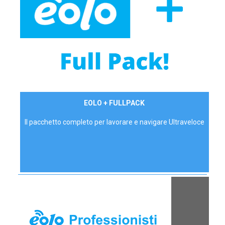
34,90 €/mese
EOLO + FULLPACK
P.IVA - IVA Inc.
Il pacchetto completo per lavorare e navigare Ultraveloce