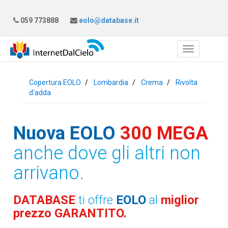
059 773888
eolo@database.it
Copertura EOLO
Lombardia
Crema
Rivolta
d'adda
Nuova EOLO
300 MEGA
anche dove gli altri non
arrivano.
DATABASE
ti offre
EOLO
al
miglior
prezzo GARANTITO.