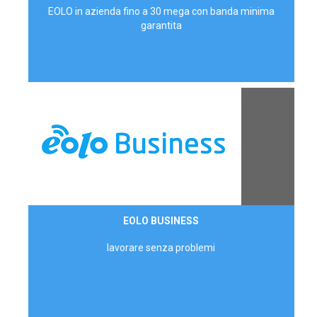
EOLO in azienda fino a 30 mega con banda minima
garantita
Contattaci
EOLO BUSINESS
AZIENDE
lavorare senza problemi