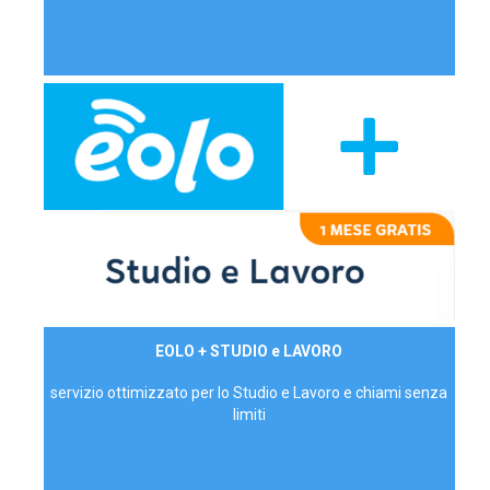
29,90€/mese
EOLO + STUDIO e LAVORO
P.IVA - IVA Inc.
servizio ottimizzato per lo Studio e Lavoro e chiami senza
limiti