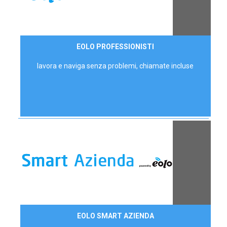
35,00 €/mese
EOLO PROFESSIONISTI
P.IVA - IVA Escl.
lavora e naviga senza problemi, chiamate incluse
Contattaci
EOLO SMART AZIENDA
AZIENDE