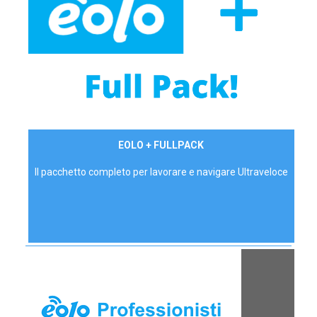
34,90 €/mese
EOLO + FULLPACK
P.IVA - IVA Inc.
Il pacchetto completo per lavorare e navigare Ultraveloce