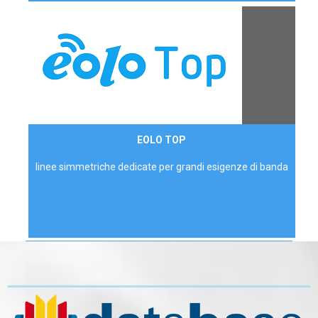
Contattaci
EOLO TOP
AZIENDE
linee simmetriche dedicate per grandi esigenze di banda