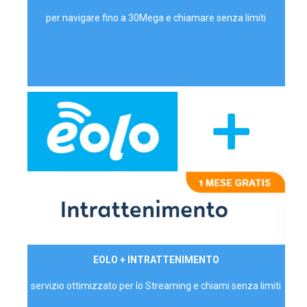
per navigare fino a 30Mega e chiamare senza limiti
29,90€/mese
EOLO + INTRATTENIMENTO
PRIVATI - IVA Inc.
servizio ottimizzato per lo Streaming e chiami senza limiti