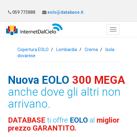
059 773888
eolo@database.it
Copertura EOLO
Lombardia
Crema
Isola
dovarese
Nuova EOLO
300 MEGA
anche dove gli altri non
arrivano.
DATABASE
ti offre
EOLO
al
miglior
prezzo GARANTITO.