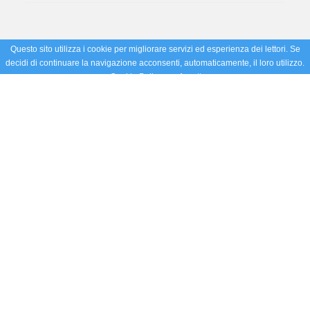
Questo sito utilizza i cookie per migliorare servizi ed esperienza dei lettori. Se
decidi di continuare la navigazione acconsenti, automaticamente, il loro utilizzo.
Cookie Policy
Accetto