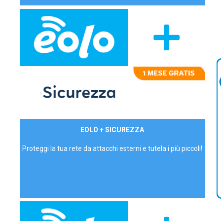
29,90€/mese
EOLO + SICUREZZA
P.IVA - IVA Inc.
Proteggi la tua rete da attacchi esterni e tutela i più piccoli!