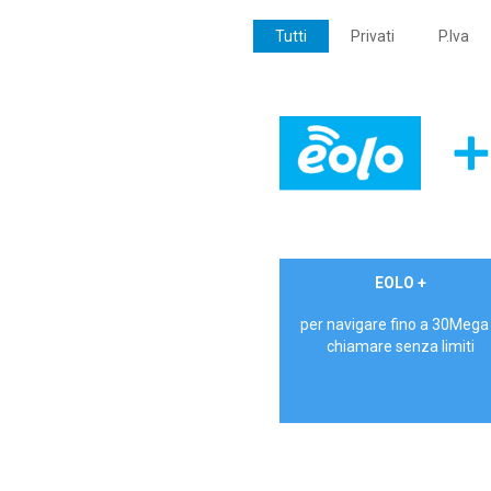
Tutti
Privati
P.Iva
€ 24,90/mese
EOLO +
PRIVATI - IVA Inc.
per navigare fino a 30Mega
chiamare senza limiti