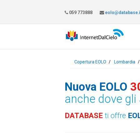
059 773888
eolo@database.i
Copertura EOLO
Lombardia
Nuova EOLO
3
anche dove gli 
DATABASE
ti offre
EO