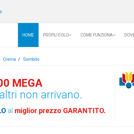
t
HOME
PROFILI EOLO
COME FUNZIONA
DOV
Crema
Gombito
00 MEGA
altri non arrivano.
LO
al
miglior prezzo GARANTITO.