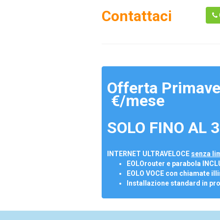
Contattaci
Offerta Primave
€/mese
SOLO FINO AL 3
INTERNET ULTRAVELOCE
senza lim
EOLOrouter e parabola INCL
EOLO VOCE con chiamate illi
Installazione standard in pr