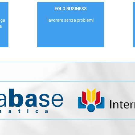
Contattaci
EOLO BUSINESS
AZIENDE
ega
lavorare senza problemi
a