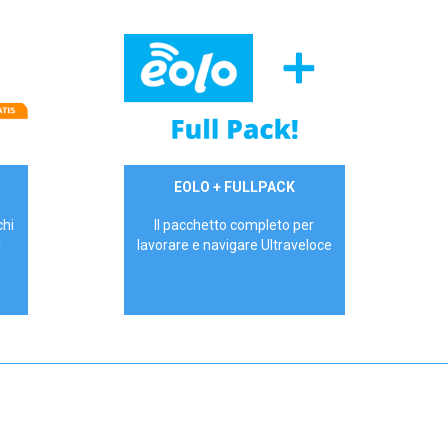
34,90 €/mese
EOLO + FULLPACK
P.IVA - IVA Inc.
chi
Il pacchetto completo per
!
lavorare e navigare Ultraveloce