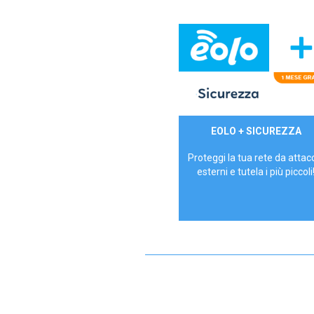
29,90€/mese
EOLO + SICUREZZA
P.IVA - IVA Inc.
Proteggi la tua rete da attac
esterni e tutela i più piccoli