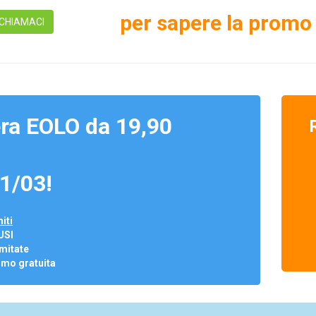
per sapere la promo 
CHIAMACI
ra EOLO da 19,90
1/03!
iti
USI
mitate
omo gratuita