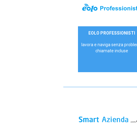
35,00 €/mese
EOLO PROFESSIONISTI
P.IVA - IVA Escl.
lavora e naviga senza proble
chiamate incluse