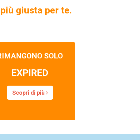
più giusta per te.
RIMANGONO SOLO
EXPIRED
Scopri di più