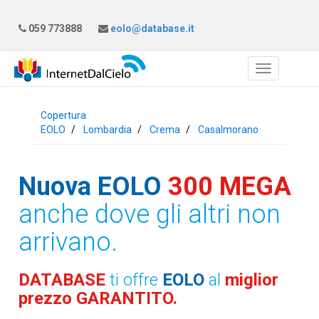
059 773888
eolo@database.it
Copertura
EOLO
Lombardia
Crema
Casalmorano
Nuova EOLO
300 MEGA
anche dove gli altri non
arrivano.
DATABASE
ti offre
EOLO
al
miglior
prezzo GARANTITO.