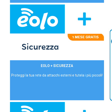
29,90€/mese
EOLO + SICUREZZA
P.IVA - IVA Inc.
Proteggi la tua rete da attacchi esterni e tutela i più piccoli!