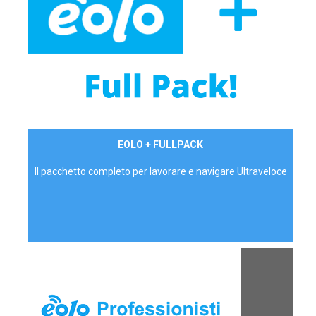
34,90 €/mese
EOLO + FULLPACK
P.IVA - IVA Inc.
Il pacchetto completo per lavorare e navigare Ultraveloce