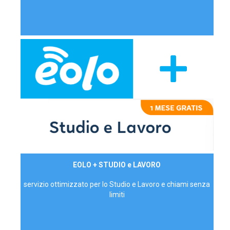
29,90€/mese
EOLO + STUDIO e LAVORO
P.IVA - IVA Inc.
servizio ottimizzato per lo Studio e Lavoro e chiami senza
limiti