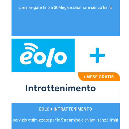
per navigare fino a 30Mega e chiamare senza limiti
29,90€/mese
EOLO + INTRATTENIMENTO
PRIVATI - IVA Inc.
servizio ottimizzato per lo Streaming e chiami senza limiti