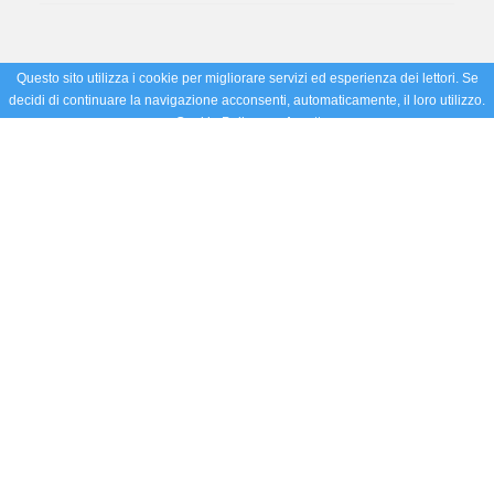
Questo sito utilizza i cookie per migliorare servizi ed esperienza dei lettori. Se
decidi di continuare la navigazione acconsenti, automaticamente, il loro utilizzo.
Cookie Policy
Accetto