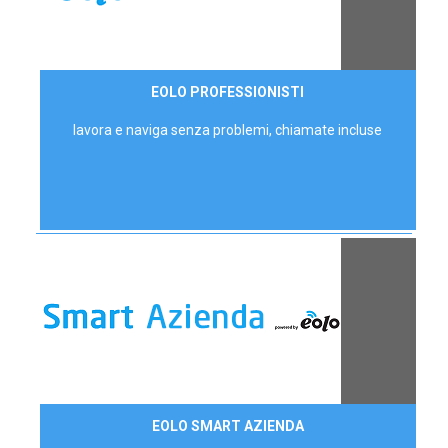
35,00 €/mese
EOLO PROFESSIONISTI
P.IVA - IVA Escl.
lavora e naviga senza problemi, chiamate incluse
Contattaci
EOLO SMART AZIENDA
AZIENDE