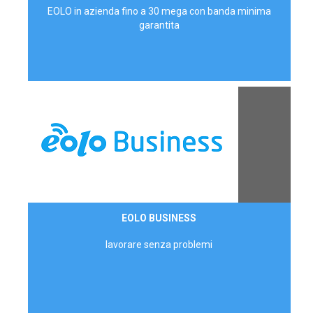
EOLO in azienda fino a 30 mega con banda minima
garantita
Contattaci
EOLO BUSINESS
AZIENDE
lavorare senza problemi