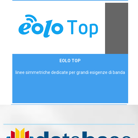
Contattaci
EOLO TOP
AZIENDE
linee simmetriche dedicate per grandi esigenze di banda