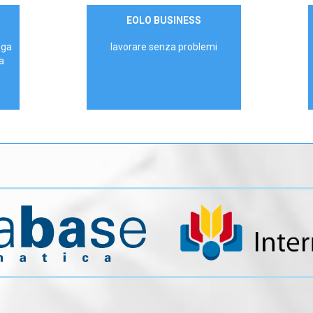
Contattaci
EOLO BUSINESS
AZIENDE
ega
lavorare senza problemi
a