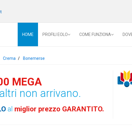
t
HOME
PROFILI EOLO
COME FUNZIONA
DOV
Crema
Bonemerse
00 MEGA
altri non arrivano.
LO
al
miglior prezzo GARANTITO.