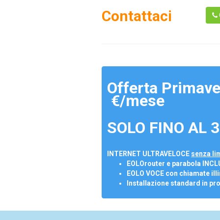
Contattaci
Offerta Primave
€/mese
SOLO FINO AL 3
INTERNET ULTRAVELOCE
senza lim
EOLOrouter e parabola INCL
EOLO VOCE con chiamate illi
Installazione standard in pr