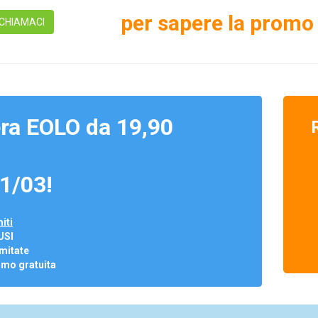
per sapere la promo 
CHIAMACI
ra EOLO da 19,90
1/03!
iti
USI
mitate
omo gratuita