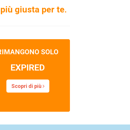
più giusta per te.
RIMANGONO SOLO
EXPIRED
Scopri di più