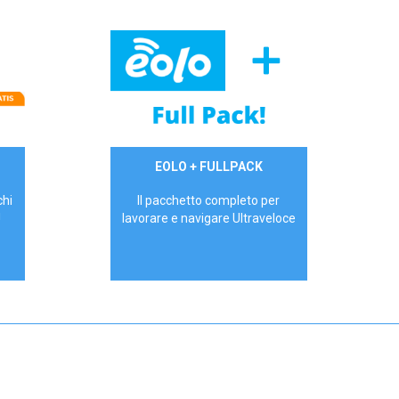
34,90 €/mese
EOLO + FULLPACK
P.IVA - IVA Inc.
chi
Il pacchetto completo per
!
lavorare e navigare Ultraveloce