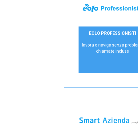
35,00 €/mese
EOLO PROFESSIONISTI
P.IVA - IVA Escl.
lavora e naviga senza proble
chiamate incluse