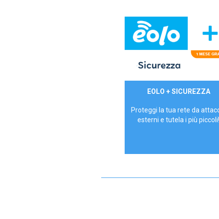
29,90€/mese
EOLO + SICUREZZA
P.IVA - IVA Inc.
Proteggi la tua rete da attac
esterni e tutela i più piccoli