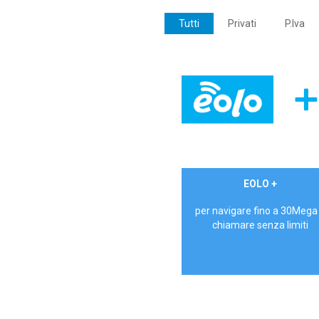
Tutti
Privati
P.Iva
€ 24,90/mese
EOLO +
PRIVATI - IVA Inc.
per navigare fino a 30Mega
chiamare senza limiti