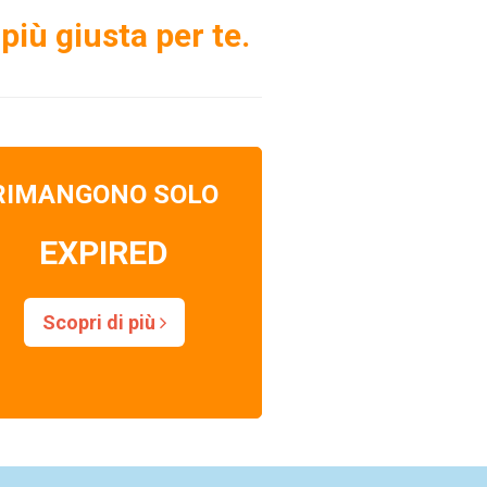
più giusta per te.
RIMANGONO SOLO
EXPIRED
Scopri di più