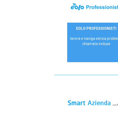
35,00 €/mese
EOLO PROFESSIONISTI
P.IVA - IVA Escl.
lavora e naviga senza proble
chiamate incluse