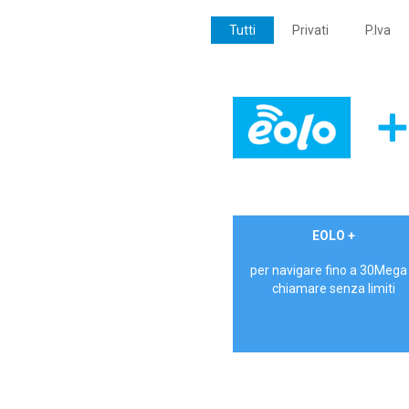
Tutti
Privati
P.Iva
€ 24,90/mese
EOLO +
PRIVATI - IVA Inc.
per navigare fino a 30Mega
chiamare senza limiti