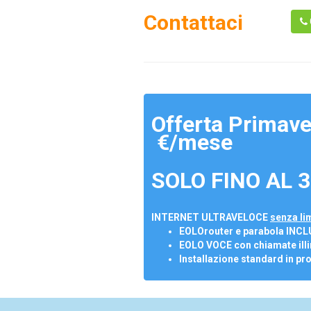
Contattaci
Offerta Primave
€/mese
SOLO FINO AL 3
INTERNET ULTRAVELOCE
senza lim
EOLOrouter e parabola INCL
EOLO VOCE con chiamate illi
Installazione standard in pr