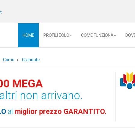
t
HOME
PROFILI EOLO
COME FUNZIONA
DOV
Como
Grandate
00 MEGA
altri non arrivano.
LO
al
miglior prezzo GARANTITO.