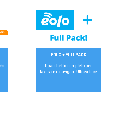
34,90 €/mese
EOLO + FULLPACK
P.IVA - IVA Inc.
chi
Il pacchetto completo per
!
lavorare e navigare Ultraveloce