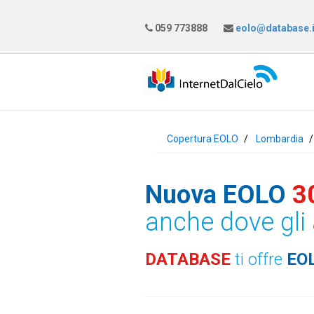
059 773888
eolo@database.i
Copertura EOLO
Lombardia
Nuova EOLO
3
anche dove gli 
DATABASE
ti offre
EO