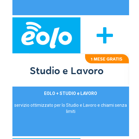
29,90€/mese
EOLO + STUDIO e LAVORO
P.IVA - IVA Inc.
servizio ottimizzato per lo Studio e Lavoro e chiami senza
limiti