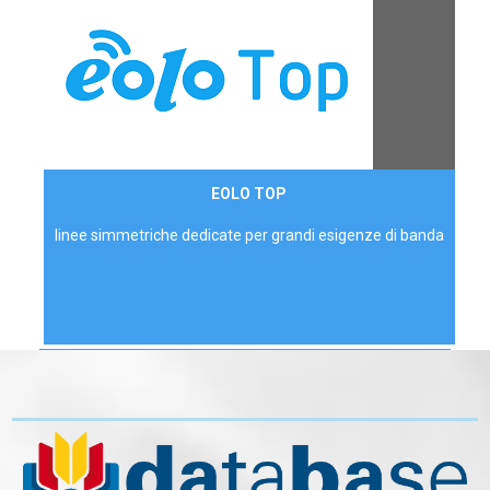
Contattaci
EOLO TOP
AZIENDE
linee simmetriche dedicate per grandi esigenze di banda