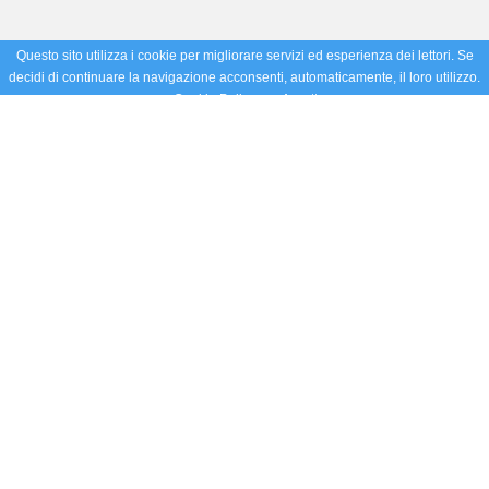
Questo sito utilizza i cookie per migliorare servizi ed esperienza dei lettori. Se
decidi di continuare la navigazione acconsenti, automaticamente, il loro utilizzo.
Cookie Policy
Accetto