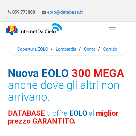
059 773888
eolo@database.it
Copertura EOLO
Lombardia
Como
Corrido
Nuova EOLO
300 MEGA
anche dove gli altri non
arrivano.
DATABASE
ti offre
EOLO
al
miglior
prezzo GARANTITO.