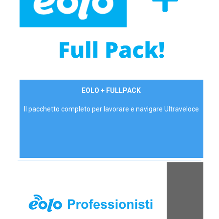
34,90 €/mese
EOLO + FULLPACK
P.IVA - IVA Inc.
Il pacchetto completo per lavorare e navigare Ultraveloce