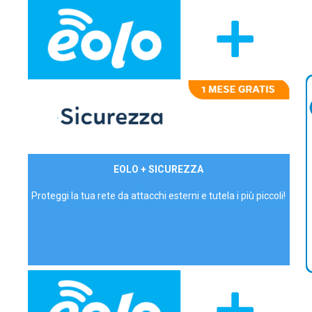
29,90€/mese
EOLO + SICUREZZA
P.IVA - IVA Inc.
Proteggi la tua rete da attacchi esterni e tutela i più piccoli!