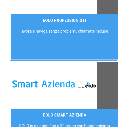
35,00 €/mese
EOLO PROFESSIONISTI
P.IVA - IVA Escl.
lavora e naviga senza problemi, chiamate incluse
Contattaci
EOLO SMART AZIENDA
AZIENDE
EOLO in azienda fino a 30 mega con banda minima