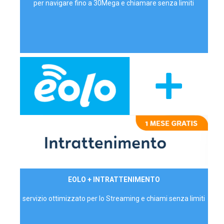
per navigare fino a 30Mega e chiamare senza limiti
29,90€/mese
EOLO + INTRATTENIMENTO
PRIVATI - IVA Inc.
servizio ottimizzato per lo Streaming e chiami senza limiti