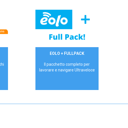
34,90 €/mese
EOLO + FULLPACK
P.IVA - IVA Inc.
chi
Il pacchetto completo per
!
lavorare e navigare Ultraveloce