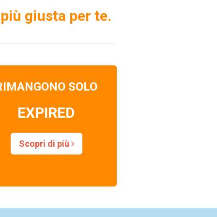
più giusta per te.
RIMANGONO SOLO
EXPIRED
Scopri di più