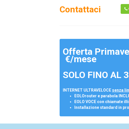
Contattaci
Offerta Primave
€/mese
SOLO FINO AL 3
INTERNET ULTRAVELOCE
senza lim
EOLOrouter e parabola INCL
EOLO VOCE con chiamate illi
Installazione standard in pr