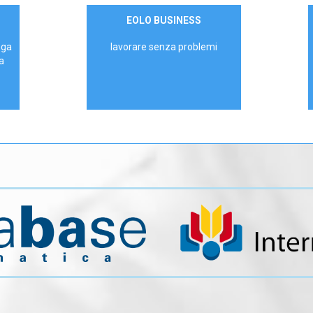
Contattaci
EOLO BUSINESS
AZIENDE
ega
lavorare senza problemi
a