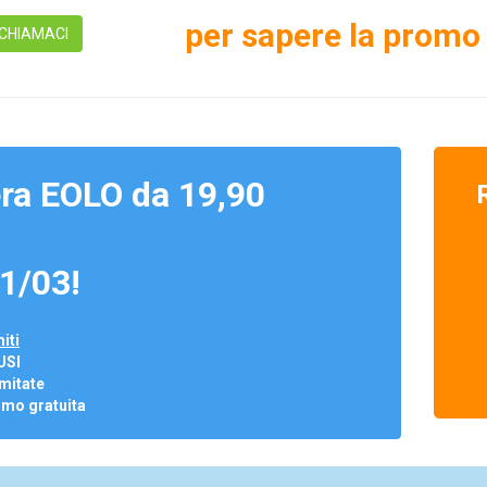
per sapere la promo 
CHIAMACI
ra EOLO da 19,90
1/03!
iti
USI
mitate
omo gratuita