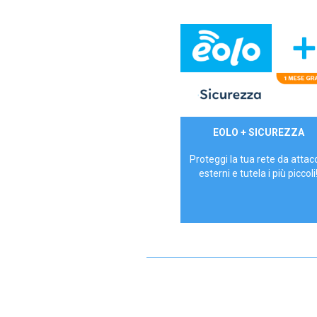
29,90€/mese
EOLO + SICUREZZA
P.IVA - IVA Inc.
Proteggi la tua rete da attac
esterni e tutela i più piccoli