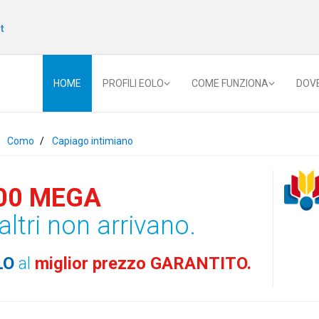
t
HOME
PROFILI EOLO
COME FUNZIONA
DOV
Como
Capiago intimiano
00 MEGA
altri non arrivano.
LO
al
miglior prezzo GARANTITO.