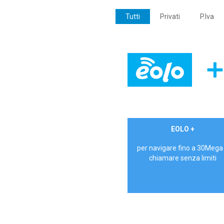
Tutti
Privati
P.Iva
€ 24,90/mese
EOLO +
PRIVATI - IVA Inc.
per navigare fino a 30Mega
chiamare senza limiti