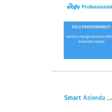
35,00 €/mese
EOLO PROFESSIONISTI
P.IVA - IVA Escl.
lavora e naviga senza proble
chiamate incluse