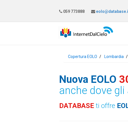
059 773888
eolo@database.i
Copertura EOLO
Lombardia
Nuova EOLO
3
anche dove gli 
DATABASE
ti offre
EO