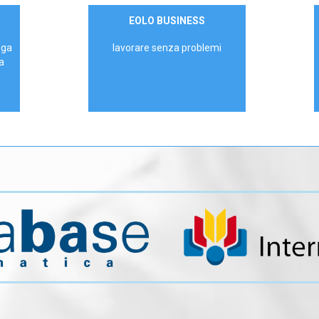
Contattaci
EOLO BUSINESS
AZIENDE
ega
lavorare senza problemi
a