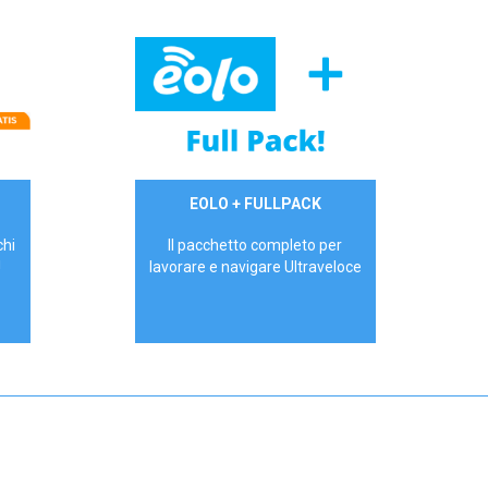
34,90 €/mese
EOLO + FULLPACK
P.IVA - IVA Inc.
chi
Il pacchetto completo per
!
lavorare e navigare Ultraveloce