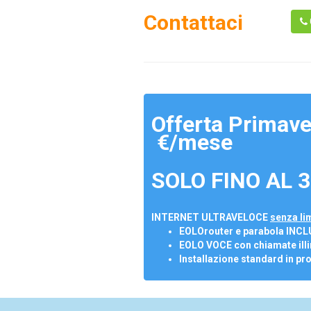
Contattaci
Offerta Primave
€/mese
SOLO FINO AL 3
INTERNET ULTRAVELOCE
senza lim
EOLOrouter e parabola INCL
EOLO VOCE con chiamate illi
Installazione standard in pr