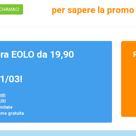
per sapere la promo 
CHIAMACI
ra EOLO da 19,90
1/03!
iti
USI
mitate
omo gratuita