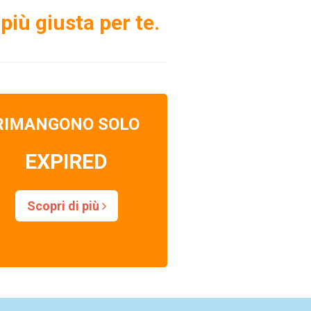
più giusta per te.
RIMANGONO SOLO
EXPIRED
Scopri di più