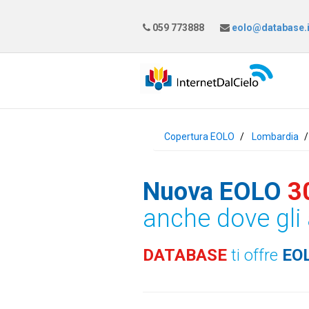
059 773888
eolo@database.i
Copertura EOLO
Lombardia
Nuova EOLO
3
anche dove gli 
DATABASE
ti offre
EO