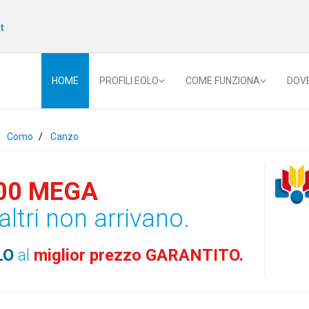
t
HOME
PROFILI EOLO
COME FUNZIONA
DOV
Como
Canzo
00 MEGA
altri non arrivano.
LO
al
miglior prezzo GARANTITO.