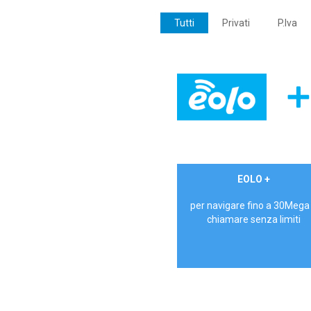
Tutti
Privati
P.Iva
€ 24,90/mese
EOLO +
PRIVATI - IVA Inc.
per navigare fino a 30Mega
chiamare senza limiti