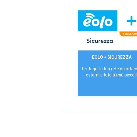
29,90€/mese
EOLO + SICUREZZA
P.IVA - IVA Inc.
Proteggi la tua rete da attac
esterni e tutela i più piccoli