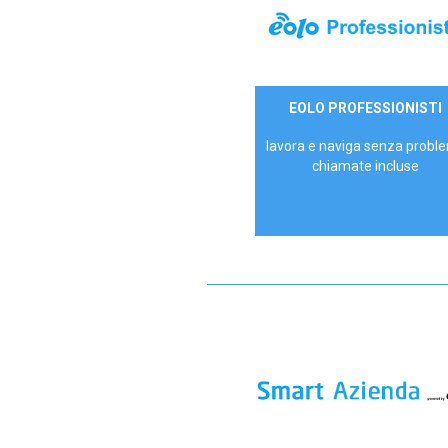
35,00 €/mese
EOLO PROFESSIONISTI
P.IVA - IVA Escl.
lavora e naviga senza proble
chiamate incluse