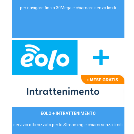
per navigare fino a 30Mega e chiamare senza limiti
29,90€/mese
EOLO + INTRATTENIMENTO
PRIVATI - IVA Inc.
servizio ottimizzato per lo Streaming e chiami senza limiti