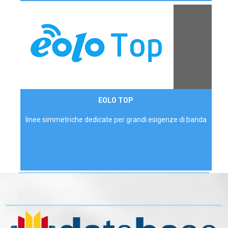
Contattaci
EOLO TOP
AZIENDE
linee simmetriche dedicate per grandi esigenze di banda