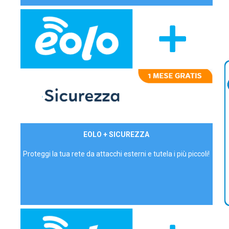
29,90€/mese
EOLO + SICUREZZA
P.IVA - IVA Inc.
Proteggi la tua rete da attacchi esterni e tutela i più piccoli!