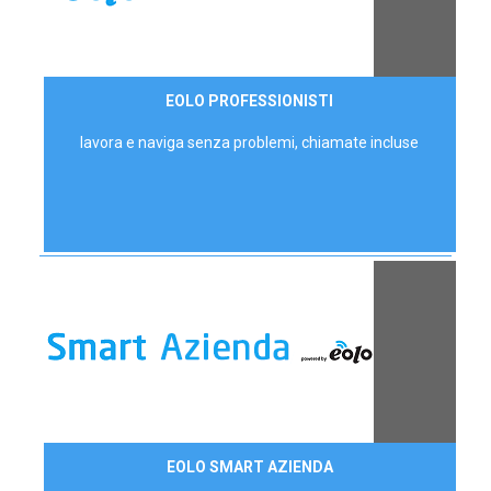
35,00 €/mese
EOLO PROFESSIONISTI
P.IVA - IVA Escl.
lavora e naviga senza problemi, chiamate incluse
Contattaci
EOLO SMART AZIENDA
AZIENDE