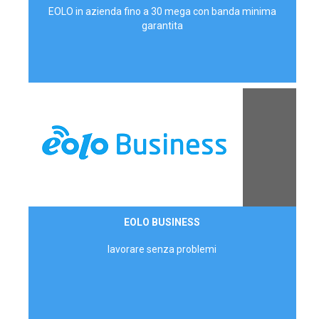
EOLO in azienda fino a 30 mega con banda minima
garantita
Contattaci
EOLO BUSINESS
AZIENDE
lavorare senza problemi