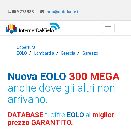
059 773888
eolo@database.it
Copertura
EOLO
Lombardia
Brescia
Sarezzo
Nuova EOLO
300 MEGA
anche dove gli altri non
arrivano.
DATABASE
ti offre
EOLO
al
miglior
prezzo GARANTITO.