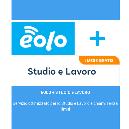
29,90€/mese
EOLO + STUDIO e LAVORO
P.IVA - IVA Inc.
servizio ottimizzato per lo Studio e Lavoro e chiami senza
limiti