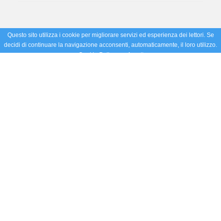
Questo sito utilizza i cookie per migliorare servizi ed esperienza dei lettori. Se
decidi di continuare la navigazione acconsenti, automaticamente, il loro utilizzo.
Cookie Policy
Accetto