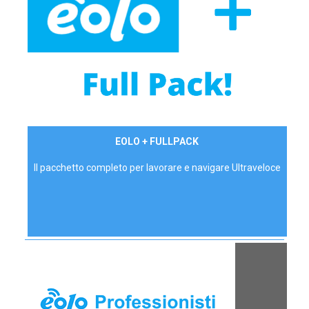
34,90 €/mese
EOLO + FULLPACK
P.IVA - IVA Inc.
Il pacchetto completo per lavorare e navigare Ultraveloce