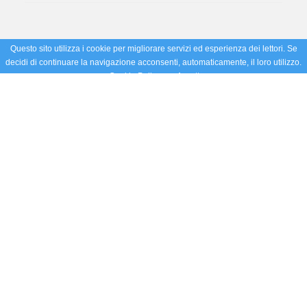
Questo sito utilizza i cookie per migliorare servizi ed esperienza dei lettori. Se
decidi di continuare la navigazione acconsenti, automaticamente, il loro utilizzo.
Cookie Policy
Accetto