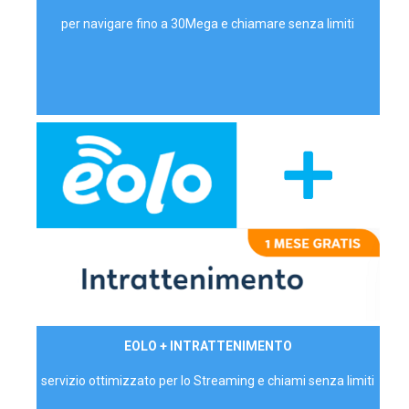
per navigare fino a 30Mega e chiamare senza limiti
29,90€/mese
EOLO + INTRATTENIMENTO
PRIVATI - IVA Inc.
servizio ottimizzato per lo Streaming e chiami senza limiti