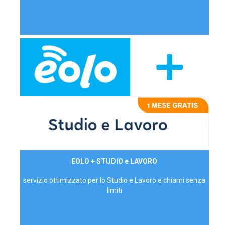
29,90€/mese
EOLO + STUDIO e LAVORO
P.IVA - IVA Inc.
servizio ottimizzato per lo Studio e Lavoro e chiami senza
limiti