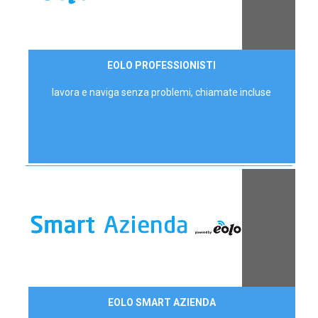
35,00 €/mese
EOLO PROFESSIONISTI
P.IVA - IVA Escl.
lavora e naviga senza problemi, chiamate incluse
Contattaci
EOLO SMART AZIENDA
AZIENDE