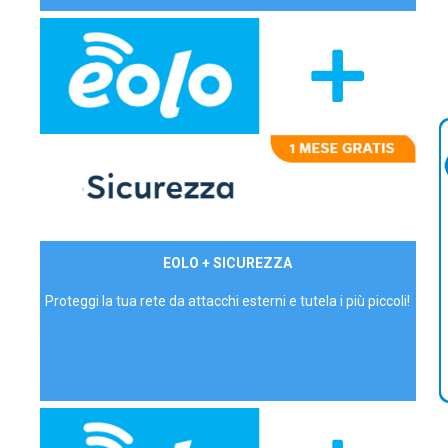
29,90€/mese
EOLO + SICUREZZA
P.IVA - IVA Inc.
Proteggi la tua rete da attacchi esterni e tutela i più piccoli!