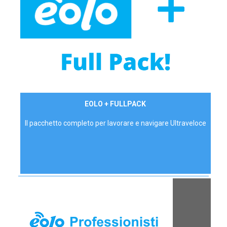
34,90 €/mese
EOLO + FULLPACK
P.IVA - IVA Inc.
Il pacchetto completo per lavorare e navigare Ultraveloce