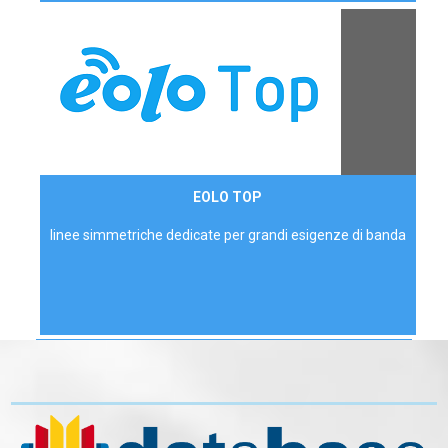
Contattaci
EOLO TOP
AZIENDE
linee simmetriche dedicate per grandi esigenze di banda