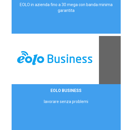
EOLO in azienda fino a 30 mega con banda minima
garantita
Contattaci
EOLO BUSINESS
AZIENDE
lavorare senza problemi