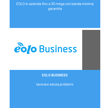
EOLO in azienda fino a 30 mega con banda minima
garantita
Contattaci
EOLO BUSINESS
AZIENDE
lavorare senza problemi