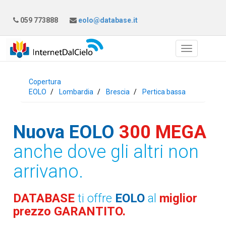
059 773888
eolo@database.it
Copertura
EOLO
Lombardia
Brescia
Pertica bassa
Nuova EOLO
300 MEGA
anche dove gli altri non
arrivano.
DATABASE
ti offre
EOLO
al
miglior
prezzo GARANTITO.