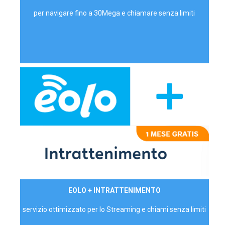
per navigare fino a 30Mega e chiamare senza limiti
29,90€/mese
EOLO + INTRATTENIMENTO
PRIVATI - IVA Inc.
servizio ottimizzato per lo Streaming e chiami senza limiti