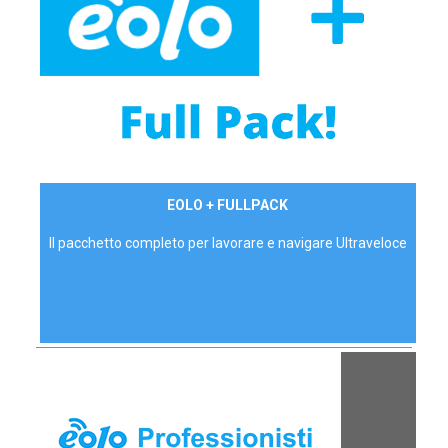
34,90 €/mese
EOLO + FULLPACK
P.IVA - IVA Inc.
Il pacchetto completo per lavorare e navigare Ultraveloce