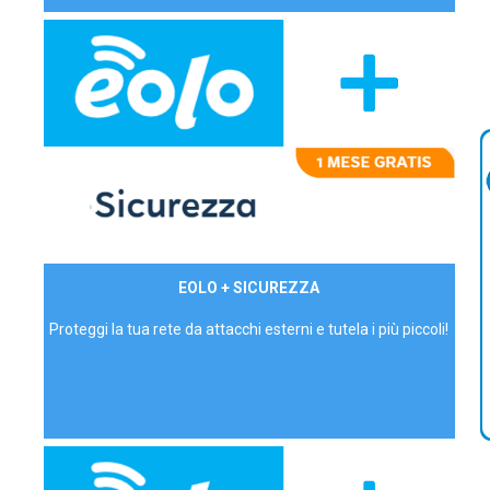
29,90€/mese
EOLO + SICUREZZA
P.IVA - IVA Inc.
Proteggi la tua rete da attacchi esterni e tutela i più piccoli!