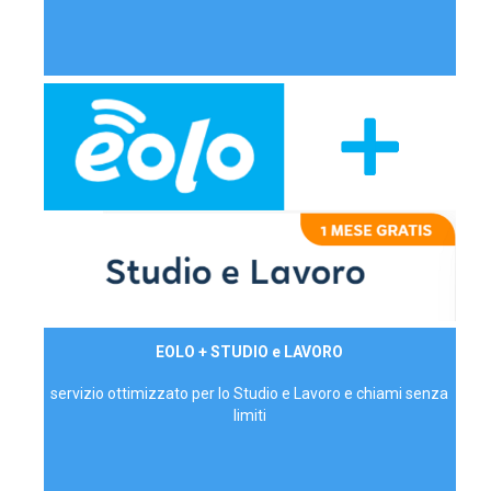
29,90€/mese
EOLO + STUDIO e LAVORO
P.IVA - IVA Inc.
servizio ottimizzato per lo Studio e Lavoro e chiami senza
limiti