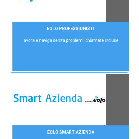
35,00 €/mese
EOLO PROFESSIONISTI
P.IVA - IVA Escl.
lavora e naviga senza problemi, chiamate incluse
Contattaci
EOLO SMART AZIENDA
AZIENDE