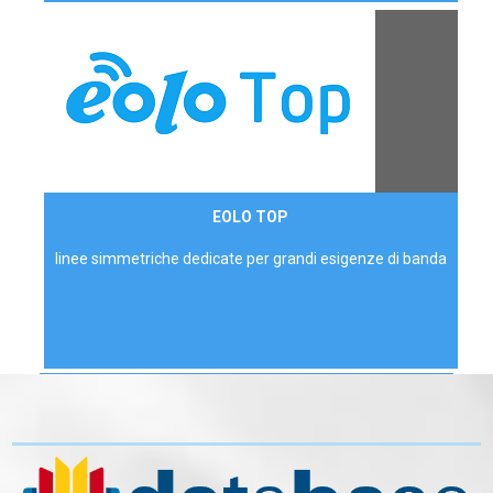
Contattaci
EOLO TOP
AZIENDE
linee simmetriche dedicate per grandi esigenze di banda