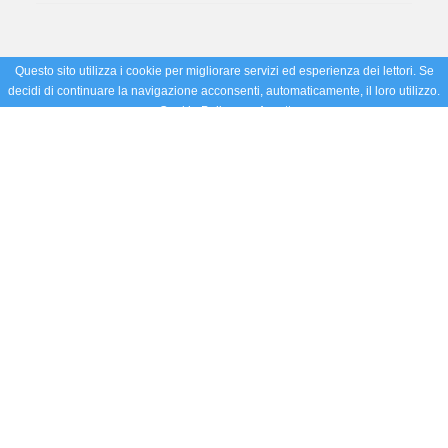
Questo sito utilizza i cookie per migliorare servizi ed esperienza dei lettori. Se
decidi di continuare la navigazione acconsenti, automaticamente, il loro utilizzo.
Cookie Policy
Accetto