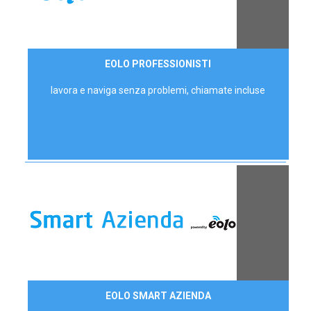
35,00 €/mese
EOLO PROFESSIONISTI
P.IVA - IVA Escl.
lavora e naviga senza problemi, chiamate incluse
Contattaci
EOLO SMART AZIENDA
AZIENDE