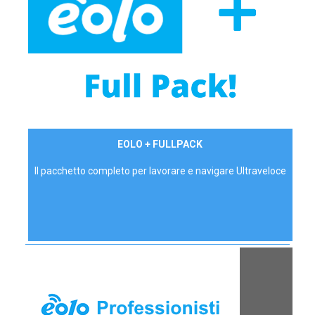
34,90 €/mese
EOLO + FULLPACK
P.IVA - IVA Inc.
Il pacchetto completo per lavorare e navigare Ultraveloce