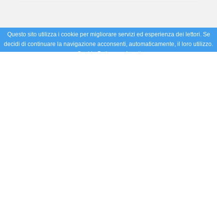
Questo sito utilizza i cookie per migliorare servizi ed esperienza dei lettori. Se
decidi di continuare la navigazione acconsenti, automaticamente, il loro utilizzo.
Cookie Policy
Accetto