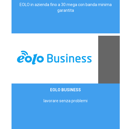
EOLO in azienda fino a 30 mega con banda minima
garantita
Contattaci
EOLO BUSINESS
AZIENDE
lavorare senza problemi