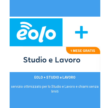
29,90€/mese
EOLO + STUDIO e LAVORO
P.IVA - IVA Inc.
servizio ottimizzato per lo Studio e Lavoro e chiami senza
limiti