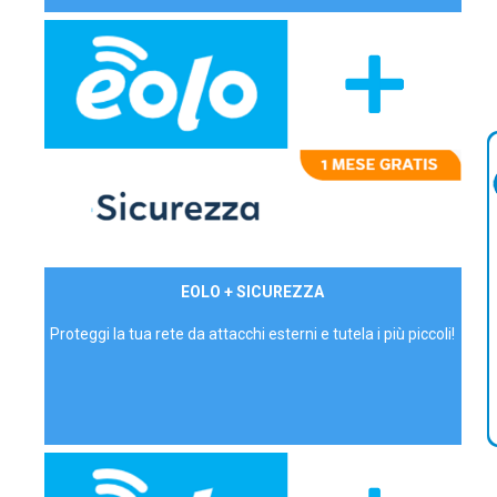
29,90€/mese
EOLO + SICUREZZA
P.IVA - IVA Inc.
Proteggi la tua rete da attacchi esterni e tutela i più piccoli!