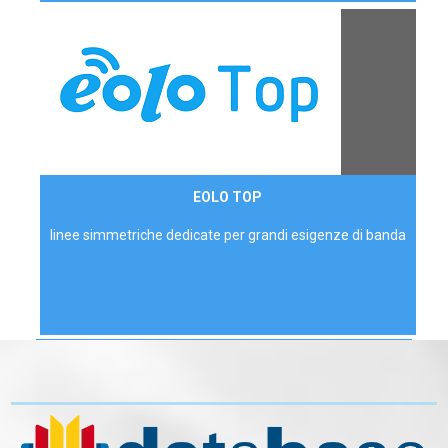
Contattaci
EOLO TOP
AZIENDE
linee simmetriche dedicate per grandi esigenze di banda