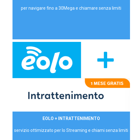
per navigare fino a 30Mega e chiamare senza limiti
29,90€/mese
EOLO + INTRATTENIMENTO
PRIVATI - IVA Inc.
servizio ottimizzato per lo Streaming e chiami senza limiti