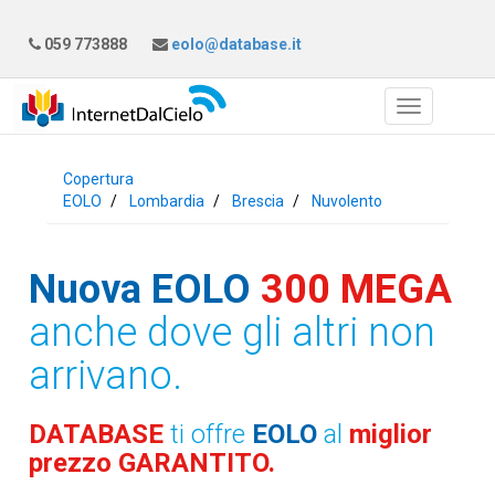
059 773888
eolo@database.it
Copertura
EOLO
Lombardia
Brescia
Nuvolento
Nuova EOLO
300 MEGA
anche dove gli altri non
arrivano.
DATABASE
ti offre
EOLO
al
miglior
prezzo GARANTITO.