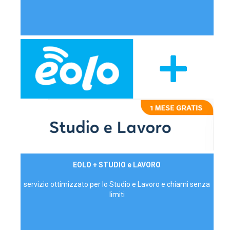
29,90€/mese
EOLO + STUDIO e LAVORO
P.IVA - IVA Inc.
servizio ottimizzato per lo Studio e Lavoro e chiami senza
limiti