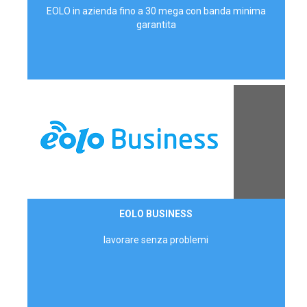
EOLO in azienda fino a 30 mega con banda minima
garantita
Contattaci
EOLO BUSINESS
AZIENDE
lavorare senza problemi