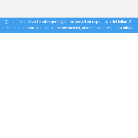
Questo sito utilizza i cookie per migliorare servizi ed esperienza dei lettori. Se
decidi di continuare la navigazione acconsenti, automaticamente, il loro utilizzo.
Cookie Policy
Accetto