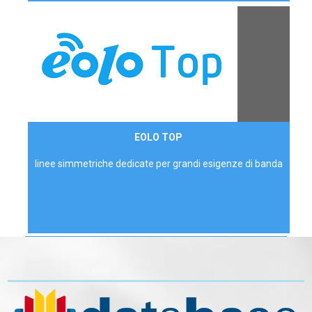
Contattaci
EOLO TOP
AZIENDE
linee simmetriche dedicate per grandi esigenze di banda