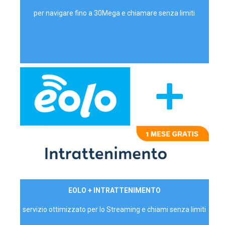
per navigare fino a 30Mega e chiamare senza limiti
29,90€/mese
EOLO + INTRATTENIMENTO
PRIVATI - IVA Inc.
servizio ottimizzato per lo Streaming e chiami senza limiti