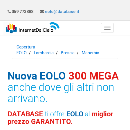
059 773888
eolo@database.it
Copertura
EOLO
Lombardia
Brescia
Manerbio
Nuova EOLO
300 MEGA
anche dove gli altri non
arrivano.
DATABASE
ti offre
EOLO
al
miglior
prezzo GARANTITO.