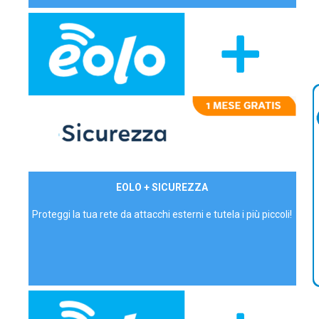
29,90€/mese
EOLO + SICUREZZA
P.IVA - IVA Inc.
Proteggi la tua rete da attacchi esterni e tutela i più piccoli!