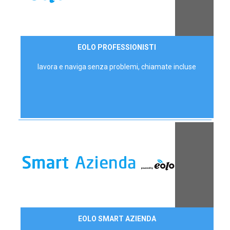
35,00 €/mese
EOLO PROFESSIONISTI
P.IVA - IVA Escl.
lavora e naviga senza problemi, chiamate incluse
Contattaci
EOLO SMART AZIENDA
AZIENDE