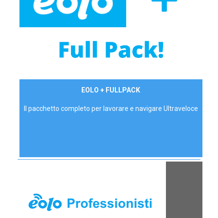
34,90 €/mese
EOLO + FULLPACK
P.IVA - IVA Inc.
Il pacchetto completo per lavorare e navigare Ultraveloce