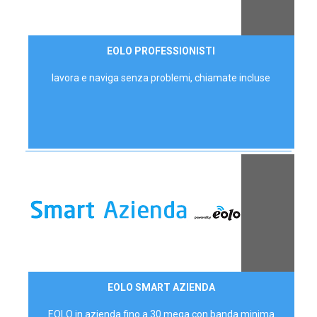
35,00 €/mese
EOLO PROFESSIONISTI
P.IVA - IVA Escl.
lavora e naviga senza problemi, chiamate incluse
Contattaci
EOLO SMART AZIENDA
AZIENDE
EOLO in azienda fino a 30 mega con banda minima