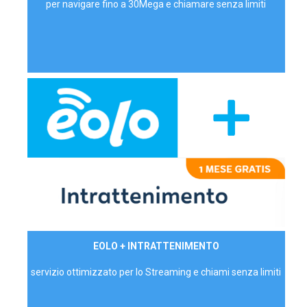
per navigare fino a 30Mega e chiamare senza limiti
29,90€/mese
EOLO + INTRATTENIMENTO
PRIVATI - IVA Inc.
servizio ottimizzato per lo Streaming e chiami senza limiti