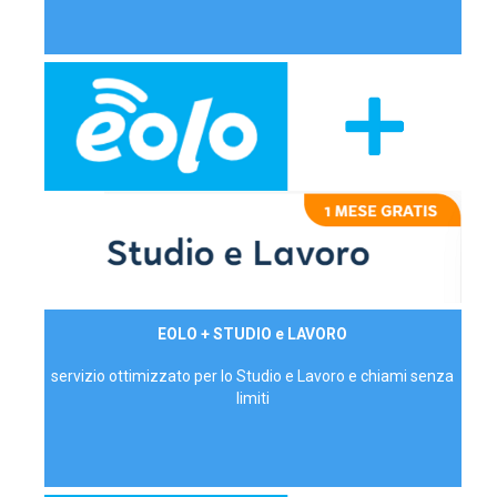
29,90€/mese
EOLO + STUDIO e LAVORO
P.IVA - IVA Inc.
servizio ottimizzato per lo Studio e Lavoro e chiami senza
limiti