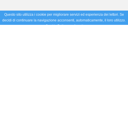
Questo sito utilizza i cookie per migliorare servizi ed esperienza dei lettori. Se
decidi di continuare la navigazione acconsenti, automaticamente, il loro utilizzo.
Cookie Policy
Accetto