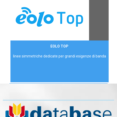
Contattaci
EOLO TOP
AZIENDE
linee simmetriche dedicate per grandi esigenze di banda