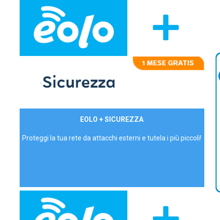
29,90€/mese
EOLO + SICUREZZA
P.IVA - IVA Inc.
Proteggi la tua rete da attacchi esterni e tutela i più piccoli!