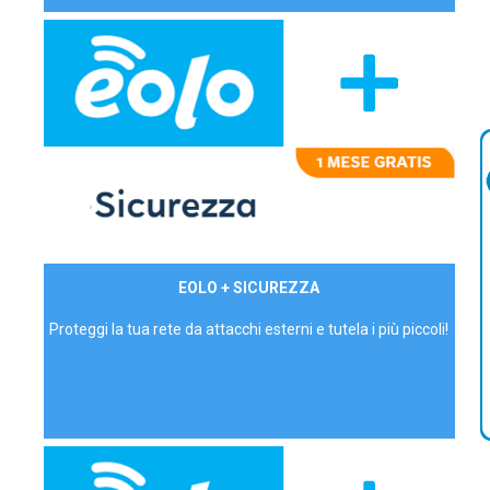
29,90€/mese
EOLO + SICUREZZA
P.IVA - IVA Inc.
Proteggi la tua rete da attacchi esterni e tutela i più piccoli!