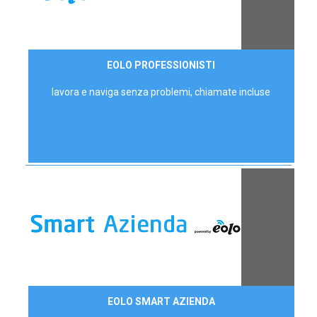
35,00 €/mese
EOLO PROFESSIONISTI
P.IVA - IVA Escl.
lavora e naviga senza problemi, chiamate incluse
Contattaci
EOLO SMART AZIENDA
AZIENDE