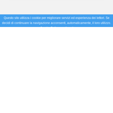
Questo sito utilizza i cookie per migliorare servizi ed esperienza dei lettori. Se
decidi di continuare la navigazione acconsenti, automaticamente, il loro utilizzo.
Cookie Policy
Accetto