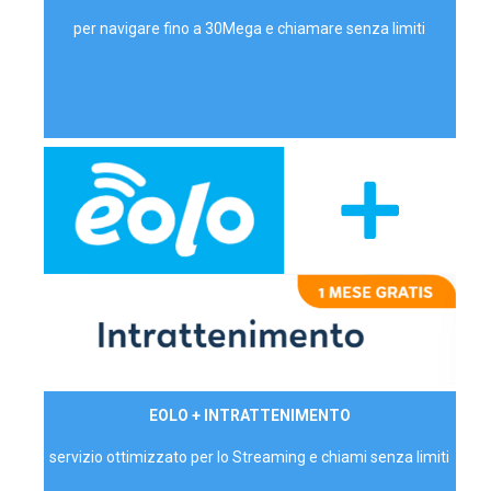
per navigare fino a 30Mega e chiamare senza limiti
29,90€/mese
EOLO + INTRATTENIMENTO
PRIVATI - IVA Inc.
servizio ottimizzato per lo Streaming e chiami senza limiti