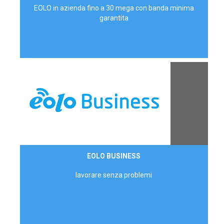
EOLO in azienda fino a 30 mega con banda minima
garantita
Contattaci
EOLO BUSINESS
AZIENDE
lavorare senza problemi