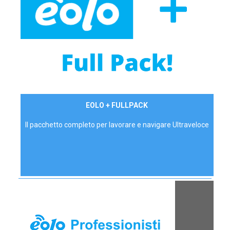
34,90 €/mese
EOLO + FULLPACK
P.IVA - IVA Inc.
Il pacchetto completo per lavorare e navigare Ultraveloce