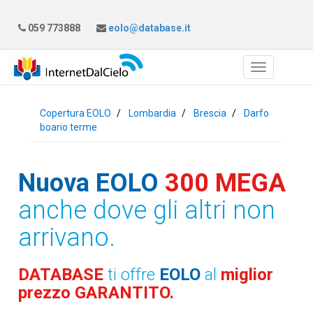
059 773888
eolo@database.it
Copertura EOLO
Lombardia
Brescia
Darfo
boario terme
Nuova EOLO
300 MEGA
anche dove gli altri non
arrivano.
DATABASE
ti offre
EOLO
al
miglior
prezzo GARANTITO.