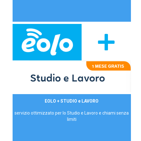
29,90€/mese
EOLO + STUDIO e LAVORO
P.IVA - IVA Inc.
servizio ottimizzato per lo Studio e Lavoro e chiami senza
limiti