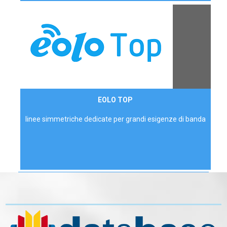
Contattaci
EOLO TOP
AZIENDE
linee simmetriche dedicate per grandi esigenze di banda