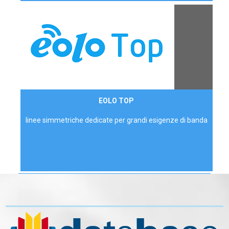
Contattaci
EOLO TOP
AZIENDE
linee simmetriche dedicate per grandi esigenze di banda