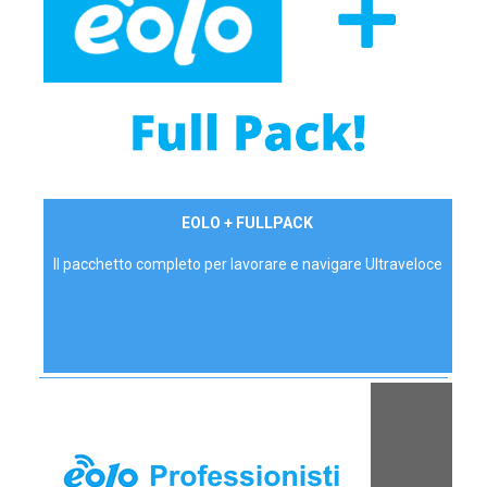
34,90 €/mese
EOLO + FULLPACK
P.IVA - IVA Inc.
Il pacchetto completo per lavorare e navigare Ultraveloce