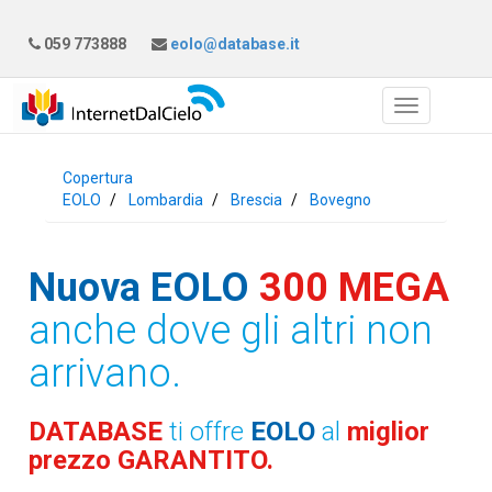
059 773888
eolo@database.it
Copertura
EOLO
Lombardia
Brescia
Bovegno
Nuova EOLO
300 MEGA
anche dove gli altri non
arrivano.
DATABASE
ti offre
EOLO
al
miglior
prezzo GARANTITO.