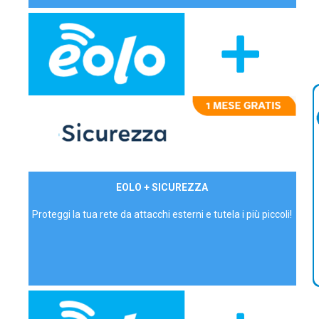
29,90€/mese
EOLO + SICUREZZA
P.IVA - IVA Inc.
Proteggi la tua rete da attacchi esterni e tutela i più piccoli!