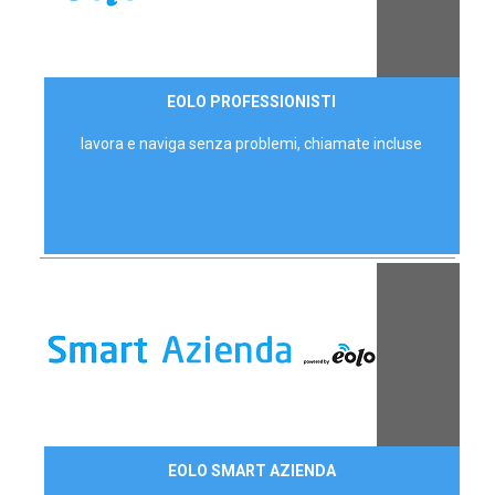
35,00 €/mese
EOLO PROFESSIONISTI
P.IVA - IVA Escl.
lavora e naviga senza problemi, chiamate incluse
Contattaci
EOLO SMART AZIENDA
AZIENDE