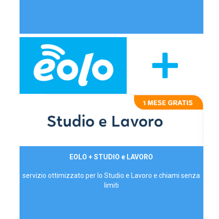
29,90€/mese
EOLO + STUDIO e LAVORO
P.IVA - IVA Inc.
servizio ottimizzato per lo Studio e Lavoro e chiami senza
limiti