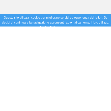
Questo sito utilizza i cookie per migliorare servizi ed esperienza dei lettori. Se
decidi di continuare la navigazione acconsenti, automaticamente, il loro utilizzo.
Cookie Policy
Accetto