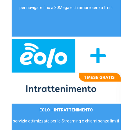
per navigare fino a 30Mega e chiamare senza limiti
29,90€/mese
EOLO + INTRATTENIMENTO
PRIVATI - IVA Inc.
servizio ottimizzato per lo Streaming e chiami senza limiti