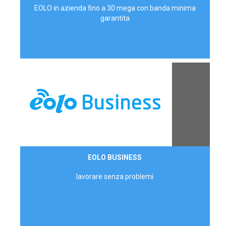
EOLO in azienda fino a 30 mega con banda minima
garantita
Contattaci
EOLO BUSINESS
AZIENDE
lavorare senza problemi