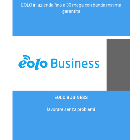
EOLO in azienda fino a 30 mega con banda minima
garantita
Contattaci
EOLO BUSINESS
AZIENDE
lavorare senza problemi