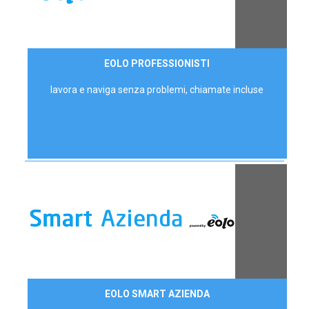
35,00 €/mese
EOLO PROFESSIONISTI
P.IVA - IVA Escl.
lavora e naviga senza problemi, chiamate incluse
Contattaci
EOLO SMART AZIENDA
AZIENDE