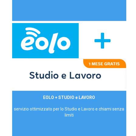
29,90€/mese
EOLO + STUDIO e LAVORO
P.IVA - IVA Inc.
servizio ottimizzato per lo Studio e Lavoro e chiami senza
limiti