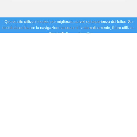
Questo sito utilizza i cookie per migliorare servizi ed esperienza dei lettori. Se
decidi di continuare la navigazione acconsenti, automaticamente, il loro utilizzo.
Cookie Policy
Accetto