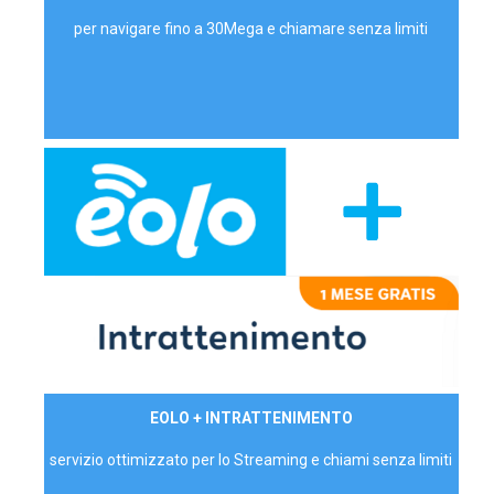
per navigare fino a 30Mega e chiamare senza limiti
29,90€/mese
EOLO + INTRATTENIMENTO
PRIVATI - IVA Inc.
servizio ottimizzato per lo Streaming e chiami senza limiti