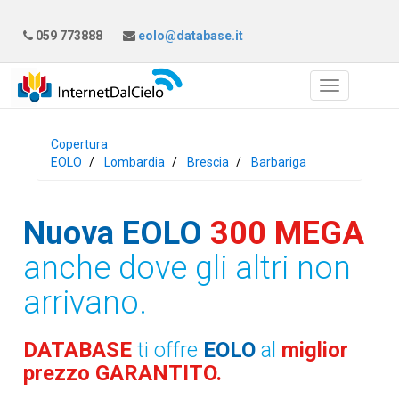
059 773888
eolo@database.it
Copertura
EOLO
Lombardia
Brescia
Barbariga
Nuova EOLO
300 MEGA
anche dove gli altri non
arrivano.
DATABASE
ti offre
EOLO
al
miglior
prezzo GARANTITO.