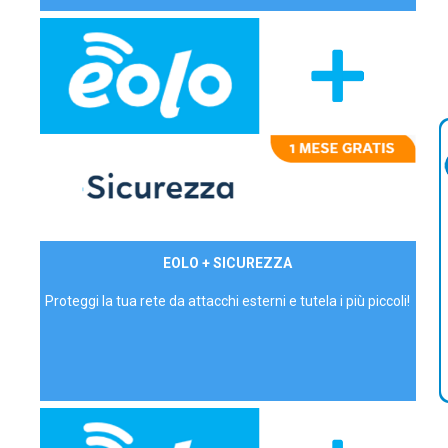
29,90€/mese
EOLO + SICUREZZA
P.IVA - IVA Inc.
Proteggi la tua rete da attacchi esterni e tutela i più piccoli!