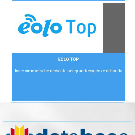
Contattaci
EOLO TOP
AZIENDE
linee simmetriche dedicate per grandi esigenze di banda