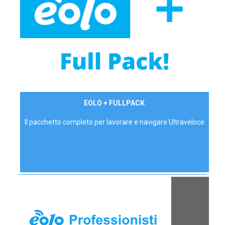
34,90 €/mese
EOLO + FULLPACK
P.IVA - IVA Inc.
Il pacchetto completo per lavorare e navigare Ultraveloce