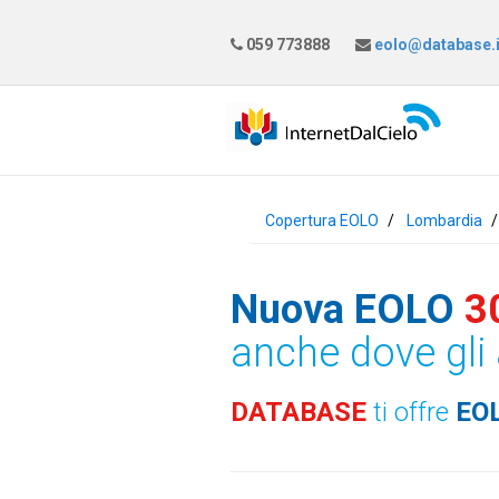
059 773888
eolo@database.i
Copertura EOLO
Lombardia
Nuova EOLO
3
anche dove gli 
DATABASE
ti offre
EO