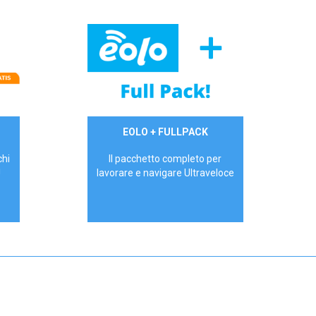
34,90 €/mese
EOLO + FULLPACK
P.IVA - IVA Inc.
chi
Il pacchetto completo per
!
lavorare e navigare Ultraveloce