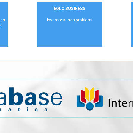
Contattaci
EOLO BUSINESS
AZIENDE
ega
lavorare senza problemi
a