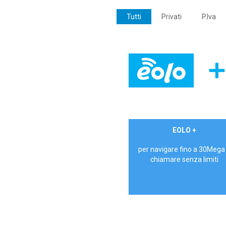
Tutti
Privati
P.Iva
€ 24,90/mese
EOLO +
PRIVATI - IVA Inc.
per navigare fino a 30Mega
chiamare senza limiti