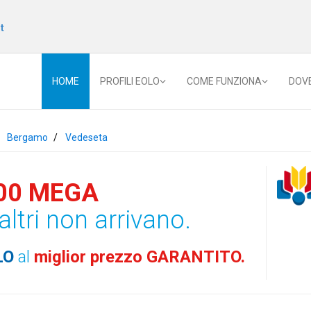
t
HOME
PROFILI EOLO
COME FUNZIONA
DOV
Bergamo
Vedeseta
00 MEGA
altri non arrivano.
LO
al
miglior prezzo GARANTITO.