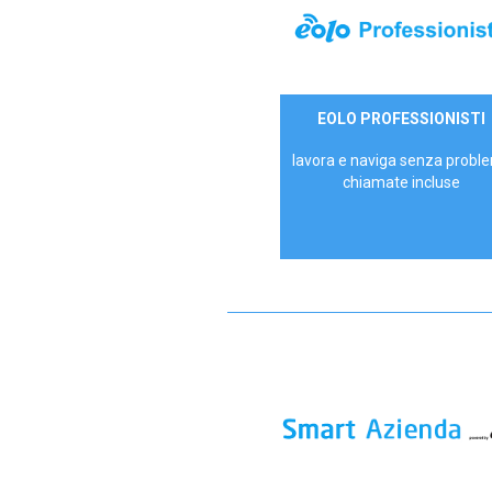
35,00 €/mese
EOLO PROFESSIONISTI
P.IVA - IVA Escl.
lavora e naviga senza proble
chiamate incluse