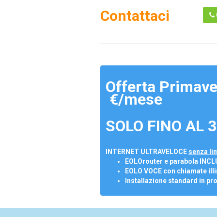
Contattaci
Offerta Primave
€/mese
SOLO FINO AL 3
INTERNET ULTRAVELOCE
senza lim
EOLOrouter e parabola INCL
EOLO VOCE con chiamate illi
Installazione standard in pr