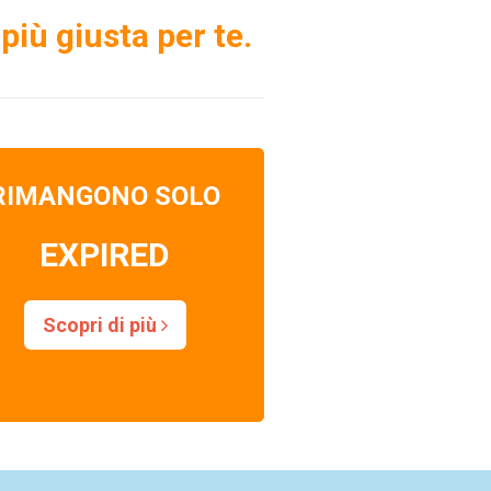
più giusta per te.
RIMANGONO SOLO
EXPIRED
Scopri di più