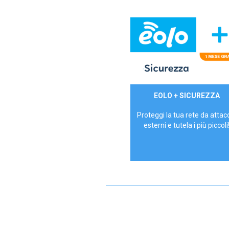
29,90€/mese
EOLO + SICUREZZA
P.IVA - IVA Inc.
Proteggi la tua rete da attac
esterni e tutela i più piccoli