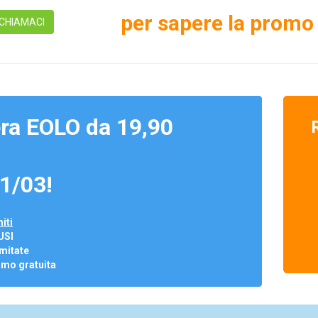
per sapere la promo 
CHIAMACI
ra EOLO da 19,90
1/03!
iti
USI
mitate
omo gratuita