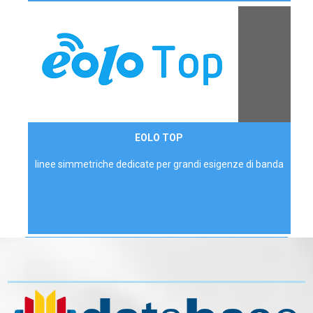
Contattaci
EOLO TOP
AZIENDE
linee simmetriche dedicate per grandi esigenze di banda