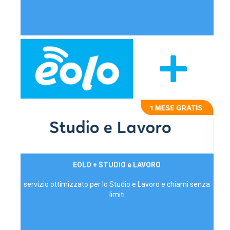
29,90€/mese
EOLO + STUDIO e LAVORO
P.IVA - IVA Inc.
servizio ottimizzato per lo Studio e Lavoro e chiami senza
limiti