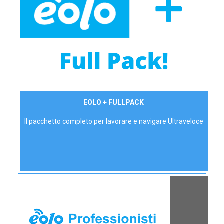
34,90 €/mese
EOLO + FULLPACK
P.IVA - IVA Inc.
Il pacchetto completo per lavorare e navigare Ultraveloce