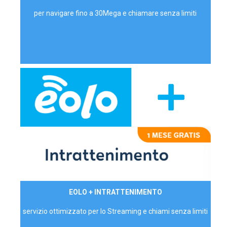
per navigare fino a 30Mega e chiamare senza limiti
29,90€/mese
EOLO + INTRATTENIMENTO
PRIVATI - IVA Inc.
servizio ottimizzato per lo Streaming e chiami senza limiti