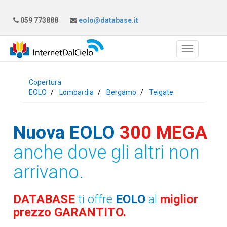
059 773888
eolo@database.it
Copertura
EOLO
Lombardia
Bergamo
Telgate
Nuova EOLO
300 MEGA
anche dove gli altri non
arrivano.
DATABASE
ti offre
EOLO
al
miglior
prezzo GARANTITO.