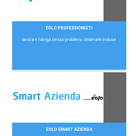
35,00 €/mese
EOLO PROFESSIONISTI
P.IVA - IVA Escl.
lavora e naviga senza problemi, chiamate incluse
Contattaci
EOLO SMART AZIENDA
AZIENDE