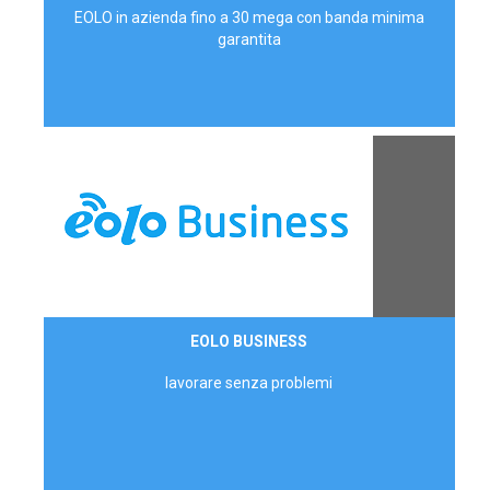
EOLO in azienda fino a 30 mega con banda minima
garantita
Contattaci
EOLO BUSINESS
AZIENDE
lavorare senza problemi