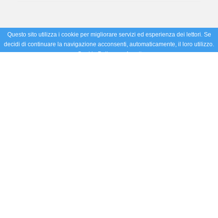
Questo sito utilizza i cookie per migliorare servizi ed esperienza dei lettori. Se
decidi di continuare la navigazione acconsenti, automaticamente, il loro utilizzo.
Cookie Policy
Accetto