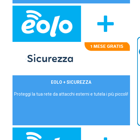
29,90€/mese
EOLO + SICUREZZA
P.IVA - IVA Inc.
Proteggi la tua rete da attacchi esterni e tutela i più piccoli!