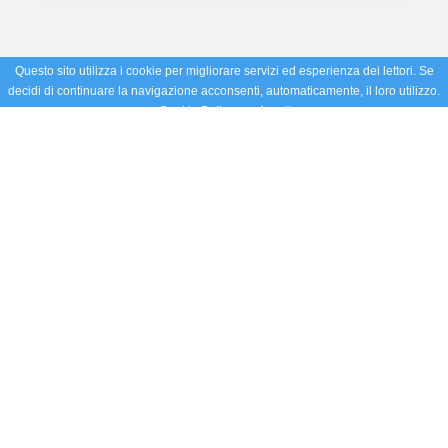
Questo sito utilizza i cookie per migliorare servizi ed esperienza dei lettori. Se
decidi di continuare la navigazione acconsenti, automaticamente, il loro utilizzo.
Cookie Policy
Accetto