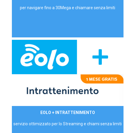
per navigare fino a 30Mega e chiamare senza limiti
29,90€/mese
EOLO + INTRATTENIMENTO
PRIVATI - IVA Inc.
servizio ottimizzato per lo Streaming e chiami senza limiti