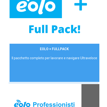
34,90 €/mese
EOLO + FULLPACK
P.IVA - IVA Inc.
Il pacchetto completo per lavorare e navigare Ultraveloce