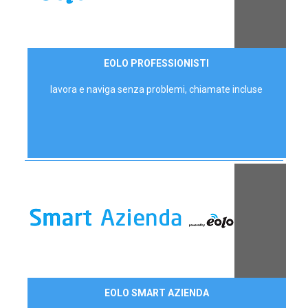
35,00 €/mese
EOLO PROFESSIONISTI
P.IVA - IVA Escl.
lavora e naviga senza problemi, chiamate incluse
Contattaci
EOLO SMART AZIENDA
AZIENDE