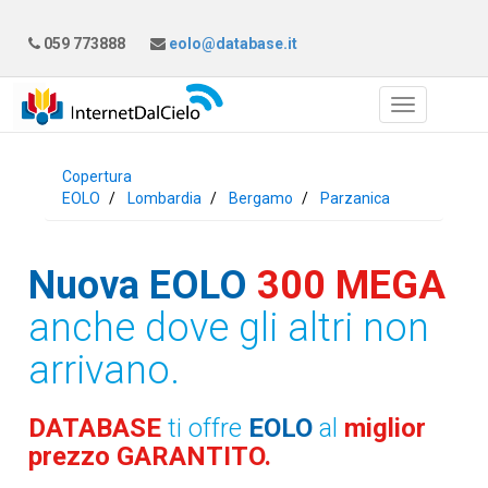
059 773888
eolo@database.it
Copertura
EOLO
Lombardia
Bergamo
Parzanica
Nuova EOLO
300 MEGA
anche dove gli altri non
arrivano.
DATABASE
ti offre
EOLO
al
miglior
prezzo GARANTITO.