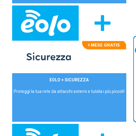
29,90€/mese
EOLO + SICUREZZA
P.IVA - IVA Inc.
Proteggi la tua rete da attacchi esterni e tutela i più piccoli!