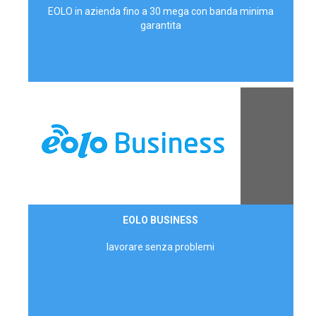
EOLO in azienda fino a 30 mega con banda minima
garantita
Contattaci
EOLO BUSINESS
AZIENDE
lavorare senza problemi