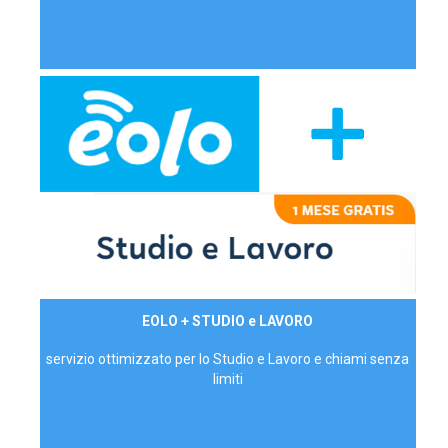
29,90€/mese
EOLO + STUDIO e LAVORO
P.IVA - IVA Inc.
servizio ottimizzato per lo Studio e Lavoro e chiami senza
limiti