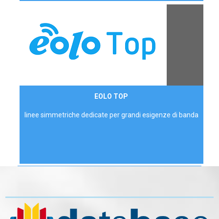
Contattaci
EOLO TOP
AZIENDE
linee simmetriche dedicate per grandi esigenze di banda