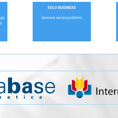
Contattaci
EOLO BUSINESS
AZIENDE
ega
lavorare senza problemi
a