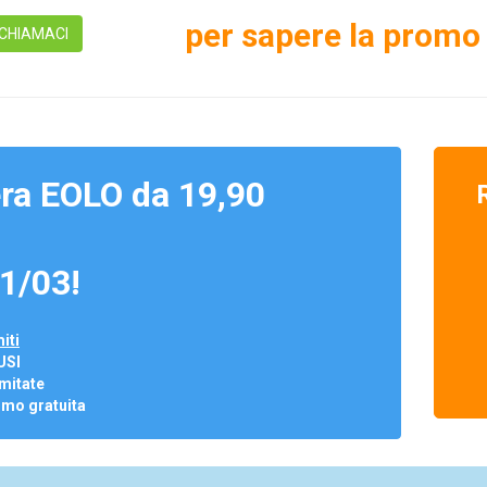
per sapere la promo 
CHIAMACI
ra EOLO da 19,90
1/03!
iti
USI
mitate
omo gratuita