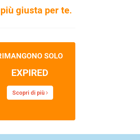
più giusta per te.
RIMANGONO SOLO
EXPIRED
Scopri di più