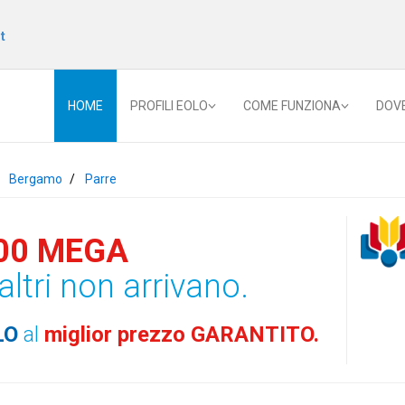
t
HOME
PROFILI EOLO
COME FUNZIONA
DOV
Bergamo
Parre
00 MEGA
altri non arrivano.
LO
al
miglior prezzo GARANTITO.