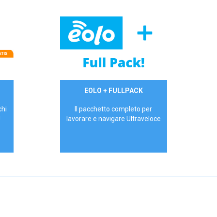
34,90 €/mese
EOLO + FULLPACK
P.IVA - IVA Inc.
chi
Il pacchetto completo per
!
lavorare e navigare Ultraveloce