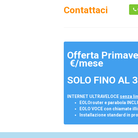
Contattaci
Offerta Primave
€/mese
SOLO FINO AL 3
INTERNET ULTRAVELOCE
senza lim
EOLOrouter e parabola INCL
EOLO VOCE con chiamate illi
Installazione standard in pr