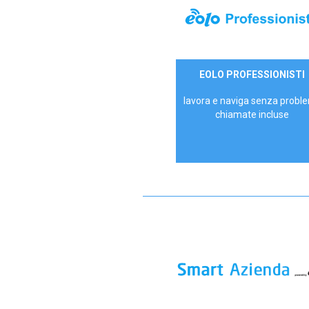
35,00 €/mese
EOLO PROFESSIONISTI
P.IVA - IVA Escl.
lavora e naviga senza proble
chiamate incluse