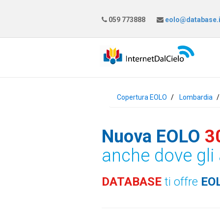
059 773888
eolo@database.i
Copertura EOLO
Lombardia
Nuova EOLO
3
anche dove gli 
DATABASE
ti offre
EO