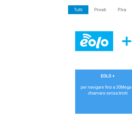
Tutti
Privati
P.Iva
€ 24,90/mese
EOLO +
PRIVATI - IVA Inc.
per navigare fino a 30Mega
chiamare senza limiti