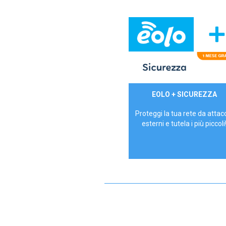
29,90€/mese
EOLO + SICUREZZA
P.IVA - IVA Inc.
Proteggi la tua rete da attac
esterni e tutela i più piccoli