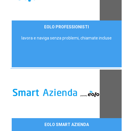
35,00 €/mese
EOLO PROFESSIONISTI
P.IVA - IVA Escl.
lavora e naviga senza problemi, chiamate incluse
Contattaci
EOLO SMART AZIENDA
AZIENDE