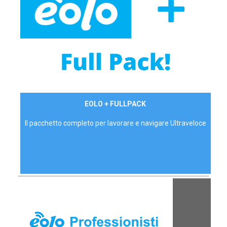
34,90 €/mese
EOLO + FULLPACK
P.IVA - IVA Inc.
Il pacchetto completo per lavorare e navigare Ultraveloce