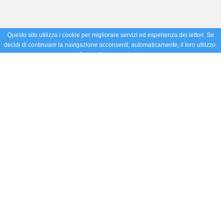
Questo sito utilizza i cookie per migliorare servizi ed esperienza dei lettori. Se
decidi di continuare la navigazione acconsenti, automaticamente, il loro utilizzo.
Cookie Policy
Accetto