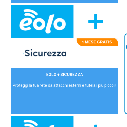
29,90€/mese
EOLO + SICUREZZA
P.IVA - IVA Inc.
Proteggi la tua rete da attacchi esterni e tutela i più piccoli!