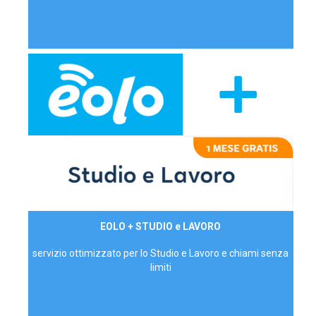
29,90€/mese
EOLO + STUDIO e LAVORO
P.IVA - IVA Inc.
servizio ottimizzato per lo Studio e Lavoro e chiami senza
limiti