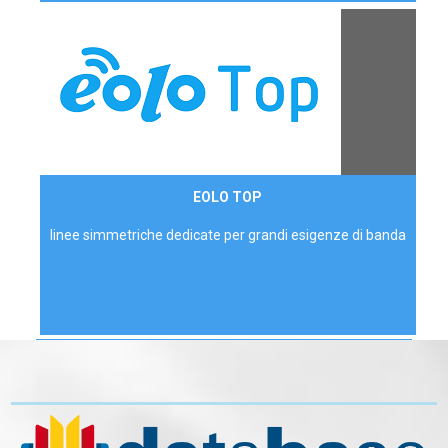
Contattaci
EOLO TOP
AZIENDE
linee simmetriche dedicate per grandi esigenze di banda