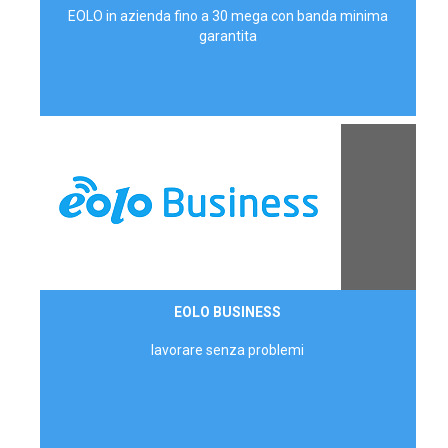
EOLO in azienda fino a 30 mega con banda minima
garantita
Contattaci
EOLO BUSINESS
AZIENDE
lavorare senza problemi