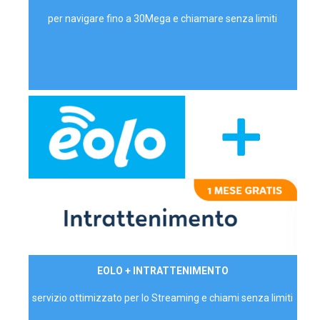
per navigare fino a 30Mega e chiamare senza limiti
29,90€/mese
EOLO + INTRATTENIMENTO
PRIVATI - IVA Inc.
servizio ottimizzato per lo Streaming e chiami senza limiti