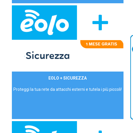
29,90€/mese
EOLO + SICUREZZA
P.IVA - IVA Inc.
Proteggi la tua rete da attacchi esterni e tutela i più piccoli!