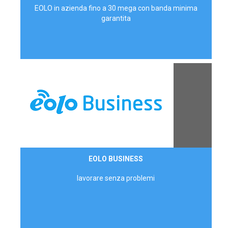
EOLO in azienda fino a 30 mega con banda minima
garantita
Contattaci
EOLO BUSINESS
AZIENDE
lavorare senza problemi