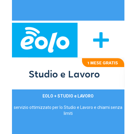
29,90€/mese
EOLO + STUDIO e LAVORO
P.IVA - IVA Inc.
servizio ottimizzato per lo Studio e Lavoro e chiami senza
limiti