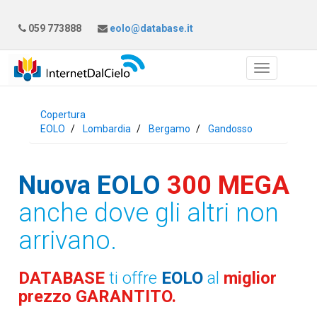
059 773888
eolo@database.it
Copertura
EOLO
Lombardia
Bergamo
Gandosso
Nuova EOLO
300 MEGA
anche dove gli altri non
arrivano.
DATABASE
ti offre
EOLO
al
miglior
prezzo GARANTITO.