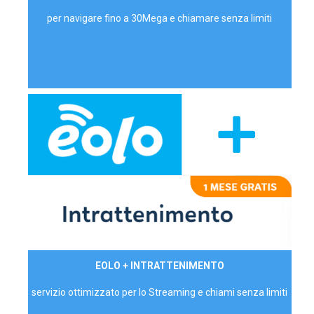
per navigare fino a 30Mega e chiamare senza limiti
29,90€/mese
EOLO + INTRATTENIMENTO
PRIVATI - IVA Inc.
servizio ottimizzato per lo Streaming e chiami senza limiti