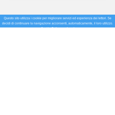
Questo sito utilizza i cookie per migliorare servizi ed esperienza dei lettori. Se
decidi di continuare la navigazione acconsenti, automaticamente, il loro utilizzo.
Cookie Policy
Accetto