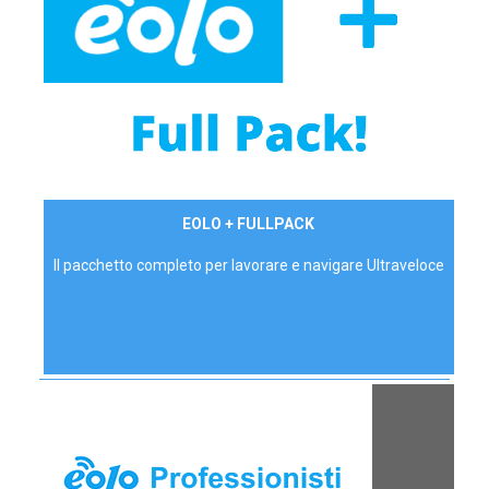
34,90 €/mese
EOLO + FULLPACK
P.IVA - IVA Inc.
Il pacchetto completo per lavorare e navigare Ultraveloce