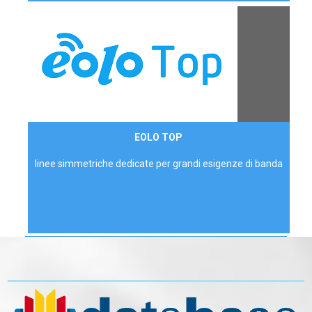
Contattaci
EOLO TOP
AZIENDE
linee simmetriche dedicate per grandi esigenze di banda