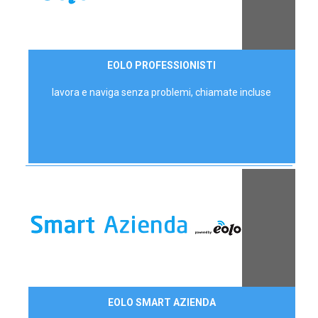
35,00 €/mese
EOLO PROFESSIONISTI
P.IVA - IVA Escl.
lavora e naviga senza problemi, chiamate incluse
Contattaci
EOLO SMART AZIENDA
AZIENDE