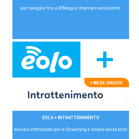
per navigare fino a 30Mega e chiamare senza limiti
29,90€/mese
EOLO + INTRATTENIMENTO
PRIVATI - IVA Inc.
servizio ottimizzato per lo Streaming e chiami senza limiti