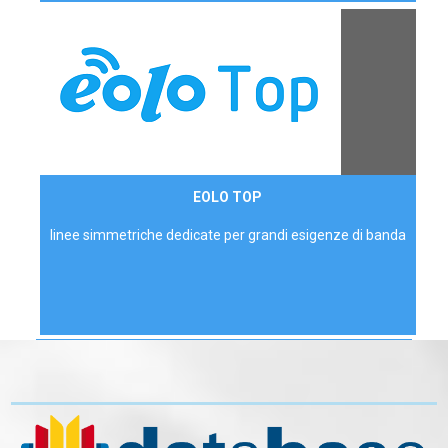
Contattaci
EOLO TOP
AZIENDE
linee simmetriche dedicate per grandi esigenze di banda