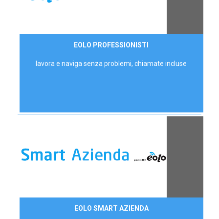
35,00 €/mese
EOLO PROFESSIONISTI
P.IVA - IVA Escl.
lavora e naviga senza problemi, chiamate incluse
Contattaci
EOLO SMART AZIENDA
AZIENDE