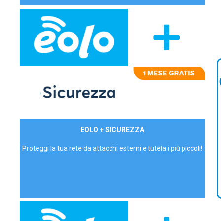
29,90€/mese
EOLO + SICUREZZA
P.IVA - IVA Inc.
Proteggi la tua rete da attacchi esterni e tutela i più piccoli!