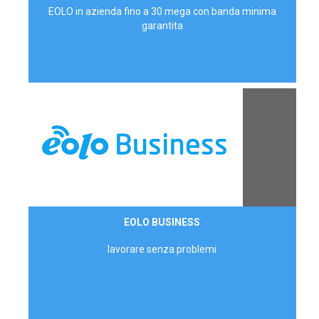
EOLO in azienda fino a 30 mega con banda minima
garantita
Contattaci
EOLO BUSINESS
AZIENDE
lavorare senza problemi