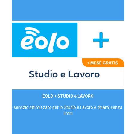
29,90€/mese
EOLO + STUDIO e LAVORO
P.IVA - IVA Inc.
servizio ottimizzato per lo Studio e Lavoro e chiami senza
limiti