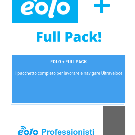
34,90 €/mese
EOLO + FULLPACK
P.IVA - IVA Inc.
Il pacchetto completo per lavorare e navigare Ultraveloce