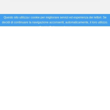
Questo sito utilizza i cookie per migliorare servizi ed esperienza dei lettori. Se
decidi di continuare la navigazione acconsenti, automaticamente, il loro utilizzo.
Cookie Policy
Accetto