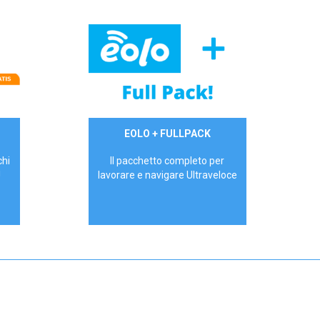
34,90 €/mese
EOLO + FULLPACK
P.IVA - IVA Inc.
chi
Il pacchetto completo per
!
lavorare e navigare Ultraveloce