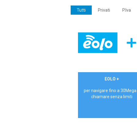
Tutti
Privati
P.Iva
€ 24,90/mese
EOLO +
PRIVATI - IVA Inc.
per navigare fino a 30Mega
chiamare senza limiti