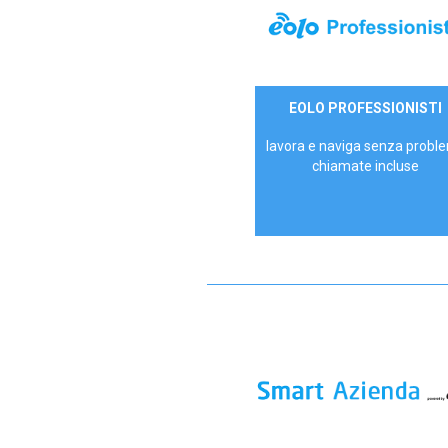
35,00 €/mese
EOLO PROFESSIONISTI
P.IVA - IVA Escl.
lavora e naviga senza proble
chiamate incluse