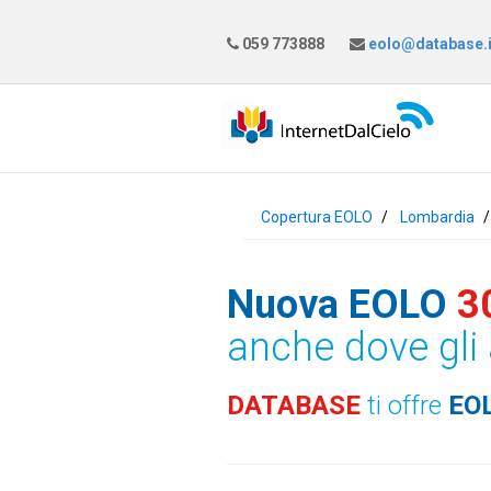
059 773888
eolo@database.i
Copertura EOLO
Lombardia
Nuova EOLO
3
anche dove gli 
DATABASE
ti offre
EO