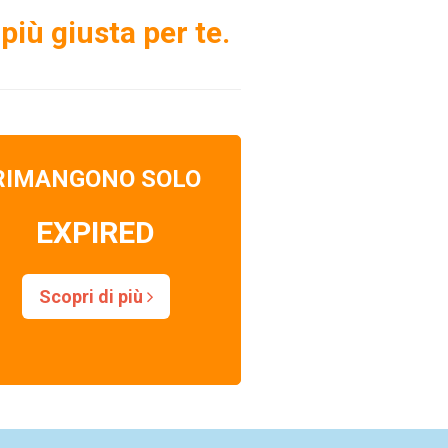
più giusta per te.
RIMANGONO SOLO
EXPIRED
Scopri di più