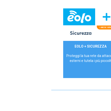
29,90€/mese
EOLO + SICUREZZA
P.IVA - IVA Inc.
Proteggi la tua rete da attac
esterni e tutela i più piccoli