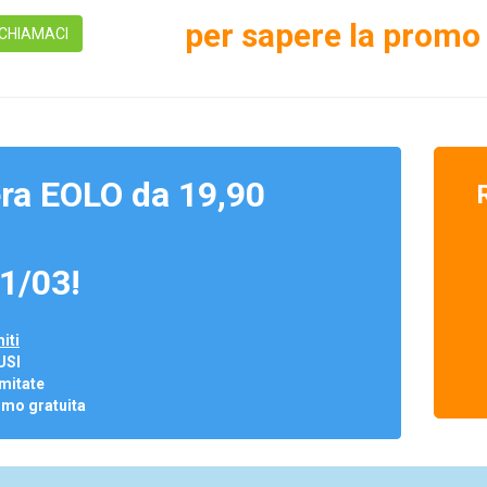
per sapere la promo 
CHIAMACI
ra EOLO da 19,90
1/03!
iti
USI
mitate
omo gratuita