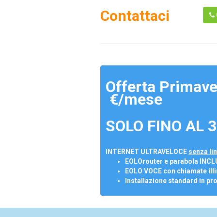
Contattaci
Offerta Primave
€/mese
SOLO FINO AL 3
INTERNET ULTRAVELOCE
senza lim
EOLOrouter e parabola INCL
EOLO VOCE con chiamate illi
Installazione standard in pr