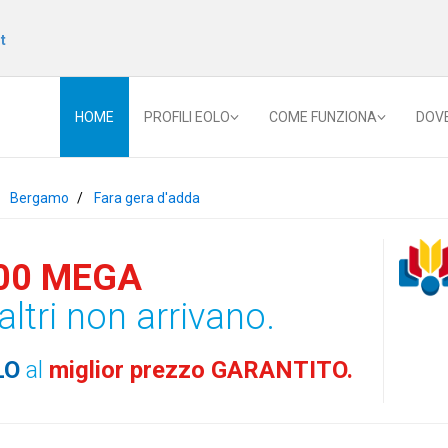
t
HOME
PROFILI EOLO
COME FUNZIONA
DOV
Bergamo
Fara gera d'adda
00 MEGA
altri non arrivano.
LO
al
miglior prezzo GARANTITO.