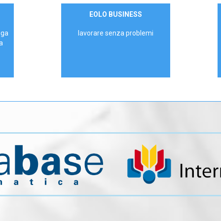
Contattaci
EOLO BUSINESS
AZIENDE
ega
lavorare senza problemi
a