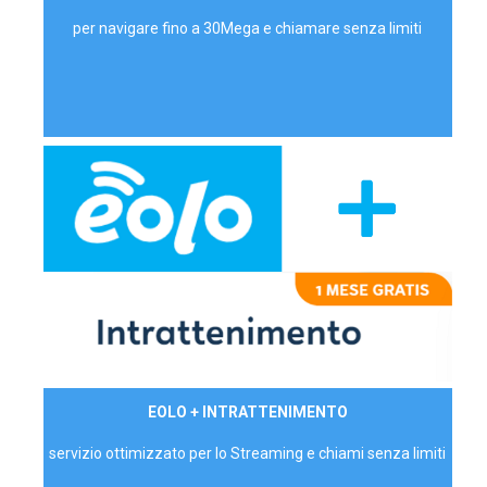
per navigare fino a 30Mega e chiamare senza limiti
29,90€/mese
EOLO + INTRATTENIMENTO
PRIVATI - IVA Inc.
servizio ottimizzato per lo Streaming e chiami senza limiti