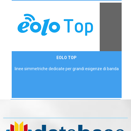
Contattaci
EOLO TOP
AZIENDE
linee simmetriche dedicate per grandi esigenze di banda