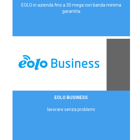
EOLO in azienda fino a 30 mega con banda minima
garantita
Contattaci
EOLO BUSINESS
AZIENDE
lavorare senza problemi