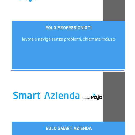
35,00 €/mese
EOLO PROFESSIONISTI
P.IVA - IVA Escl.
lavora e naviga senza problemi, chiamate incluse
Contattaci
EOLO SMART AZIENDA
AZIENDE