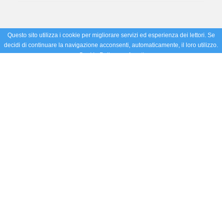
Questo sito utilizza i cookie per migliorare servizi ed esperienza dei lettori. Se
decidi di continuare la navigazione acconsenti, automaticamente, il loro utilizzo.
Cookie Policy
Accetto