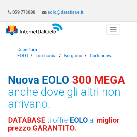
059 773888
eolo@database.it
Copertura
EOLO
Lombardia
Bergamo
Cortenuova
Nuova EOLO
300 MEGA
anche dove gli altri non
arrivano.
DATABASE
ti offre
EOLO
al
miglior
prezzo GARANTITO.