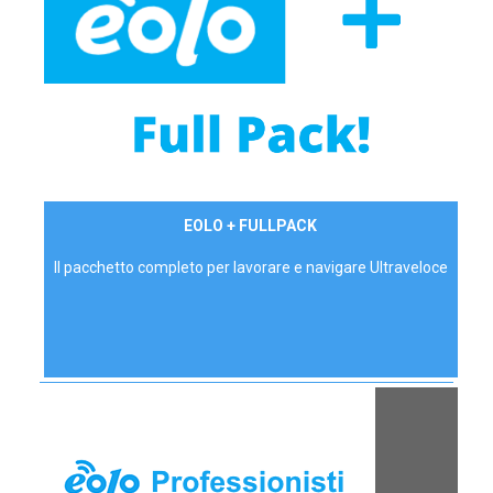
34,90 €/mese
EOLO + FULLPACK
P.IVA - IVA Inc.
Il pacchetto completo per lavorare e navigare Ultraveloce