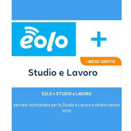
29,90€/mese
EOLO + STUDIO e LAVORO
P.IVA - IVA Inc.
servizio ottimizzato per lo Studio e Lavoro e chiami senza
limiti