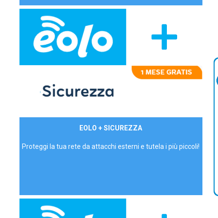
29,90€/mese
EOLO + SICUREZZA
P.IVA - IVA Inc.
Proteggi la tua rete da attacchi esterni e tutela i più piccoli!