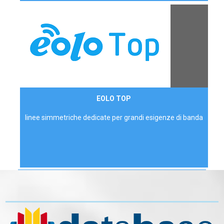
Contattaci
EOLO TOP
AZIENDE
linee simmetriche dedicate per grandi esigenze di banda