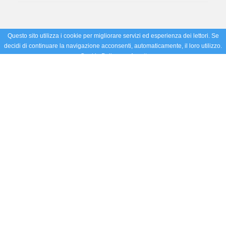
Questo sito utilizza i cookie per migliorare servizi ed esperienza dei lettori. Se
decidi di continuare la navigazione acconsenti, automaticamente, il loro utilizzo.
Cookie Policy
Accetto