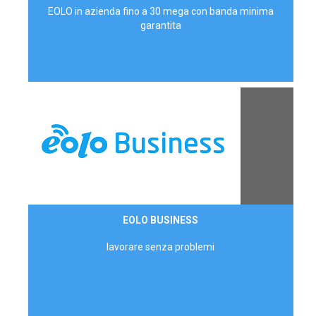
EOLO in azienda fino a 30 mega con banda minima
garantita
Contattaci
EOLO BUSINESS
AZIENDE
lavorare senza problemi