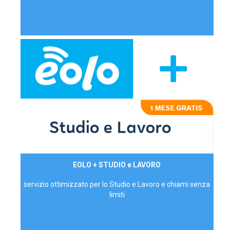
29,90€/mese
EOLO + STUDIO e LAVORO
P.IVA - IVA Inc.
servizio ottimizzato per lo Studio e Lavoro e chiami senza
limiti