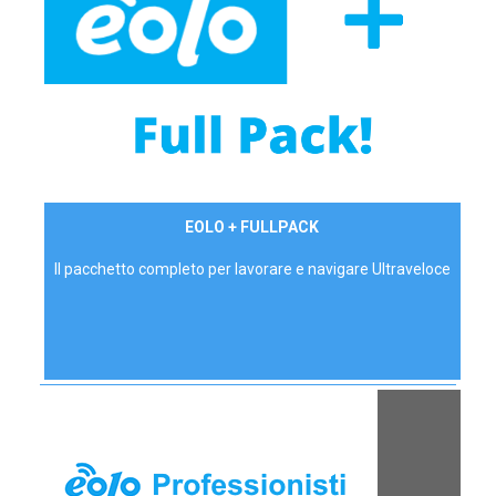
34,90 €/mese
EOLO + FULLPACK
P.IVA - IVA Inc.
Il pacchetto completo per lavorare e navigare Ultraveloce