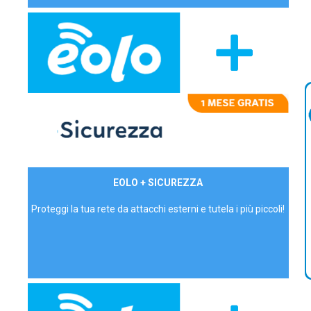
29,90€/mese
EOLO + SICUREZZA
P.IVA - IVA Inc.
Proteggi la tua rete da attacchi esterni e tutela i più piccoli!