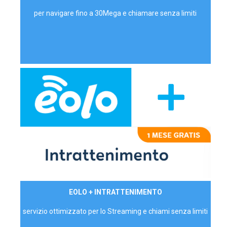
per navigare fino a 30Mega e chiamare senza limiti
29,90€/mese
EOLO + INTRATTENIMENTO
PRIVATI - IVA Inc.
servizio ottimizzato per lo Streaming e chiami senza limiti