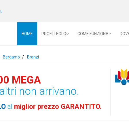
t
HOME
PROFILI EOLO
COME FUNZIONA
DOV
Bergamo
Branzi
00 MEGA
altri non arrivano.
LO
al
miglior prezzo GARANTITO.