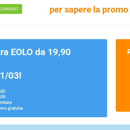
per sapere la promo 
CHIAMACI
ra EOLO da 19,90
1/03!
iti
USI
mitate
omo gratuita