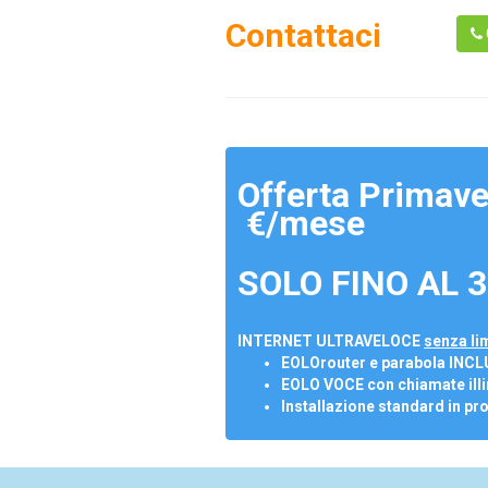
Contattaci
Offerta Primave
€/mese
SOLO FINO AL 3
INTERNET ULTRAVELOCE
senza lim
EOLOrouter e parabola INCL
EOLO VOCE con chiamate illi
Installazione standard in pr