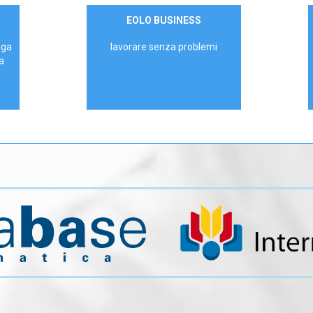
Contattaci
EOLO BUSINESS
AZIENDE
ega
lavorare senza problemi
a