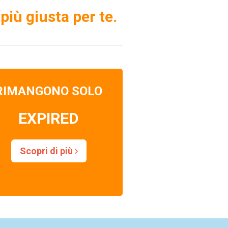
più giusta per te.
RIMANGONO SOLO
EXPIRED
Scopri di più