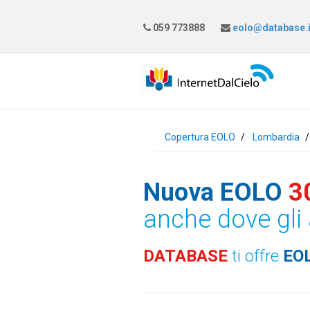
059 773888
eolo@database.i
Copertura EOLO
Lombardia
Nuova EOLO
3
anche dove gli 
DATABASE
ti offre
EO