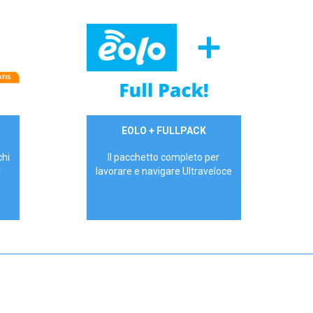
34,90 €/mese
EOLO + FULLPACK
P.IVA - IVA Inc.
chi
Il pacchetto completo per
!
lavorare e navigare Ultraveloce