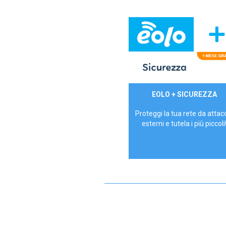
29,90€/mese
EOLO + SICUREZZA
P.IVA - IVA Inc.
Proteggi la tua rete da attac
esterni e tutela i più piccoli