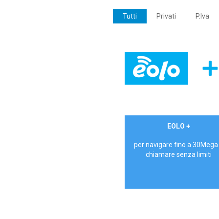
Tutti
Privati
P.Iva
€ 24,90/mese
EOLO +
PRIVATI - IVA Inc.
per navigare fino a 30Mega
chiamare senza limiti