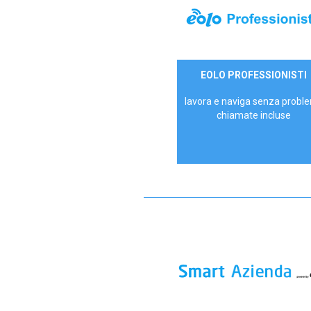
35,00 €/mese
EOLO PROFESSIONISTI
P.IVA - IVA Escl.
lavora e naviga senza proble
chiamate incluse