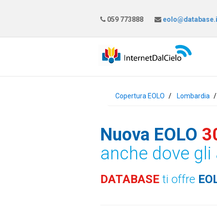
059 773888
eolo@database.i
Copertura EOLO
Lombardia
Nuova EOLO
3
anche dove gli 
DATABASE
ti offre
EO