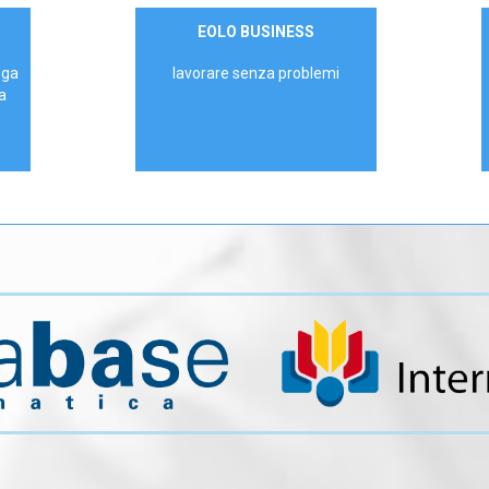
Contattaci
EOLO BUSINESS
AZIENDE
ega
lavorare senza problemi
a