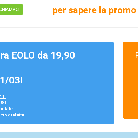
per sapere la promo 
CHIAMACI
ra EOLO da 19,90
1/03!
iti
USI
mitate
omo gratuita