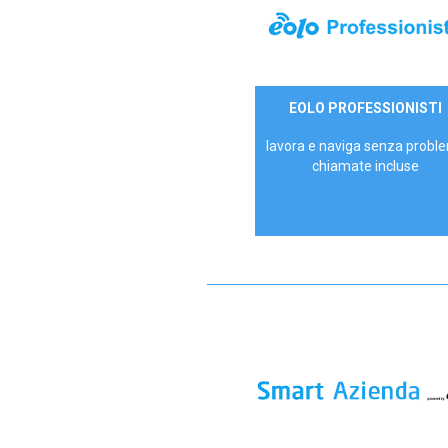
35,00 €/mese
EOLO PROFESSIONISTI
P.IVA - IVA Escl.
lavora e naviga senza proble
chiamate incluse