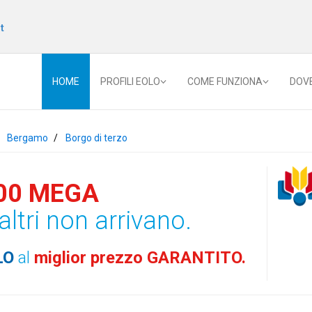
t
HOME
PROFILI EOLO
COME FUNZIONA
DOV
Bergamo
Borgo di terzo
00 MEGA
altri non arrivano.
LO
al
miglior prezzo GARANTITO.