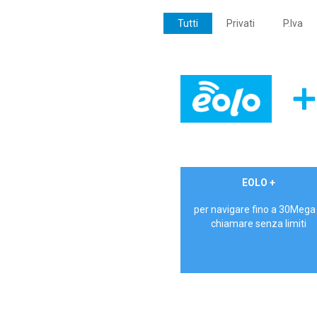
Tutti
Privati
P.Iva
€ 24,90/mese
EOLO +
PRIVATI - IVA Inc.
per navigare fino a 30Mega
chiamare senza limiti