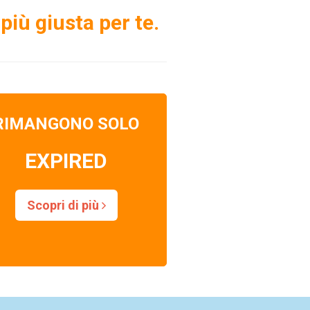
più giusta per te.
RIMANGONO SOLO
EXPIRED
Scopri di più