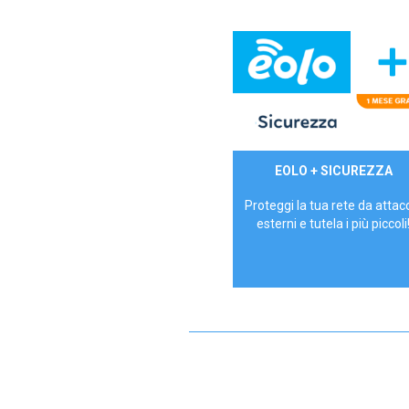
29,90€/mese
EOLO + SICUREZZA
P.IVA - IVA Inc.
Proteggi la tua rete da attac
esterni e tutela i più piccoli