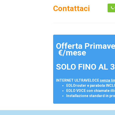
Contattaci
Offerta Primave
€/mese
SOLO FINO AL 3
INTERNET ULTRAVELOCE
senza lim
EOLOrouter e parabola INCL
EOLO VOCE con chiamate illi
Installazione standard in pr