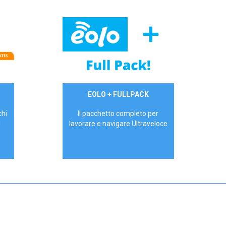
34,90 €/mese
EOLO + FULLPACK
P.IVA - IVA Inc.
chi
Il pacchetto completo per
!
lavorare e navigare Ultraveloce