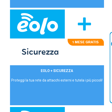
29,90€/mese
EOLO + SICUREZZA
P.IVA - IVA Inc.
Proteggi la tua rete da attacchi esterni e tutela i più piccoli!