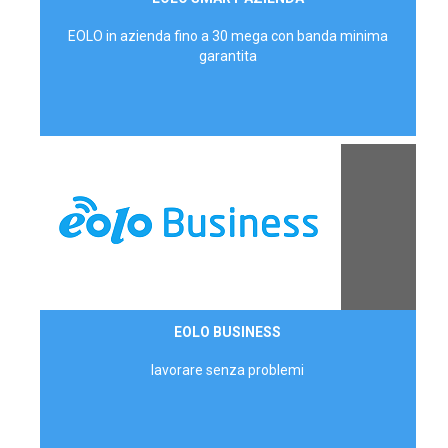
AZIENDE
EOLO in azienda fino a 30 mega con banda minima
garantita
Contattaci
EOLO BUSINESS
AZIENDE
lavorare senza problemi