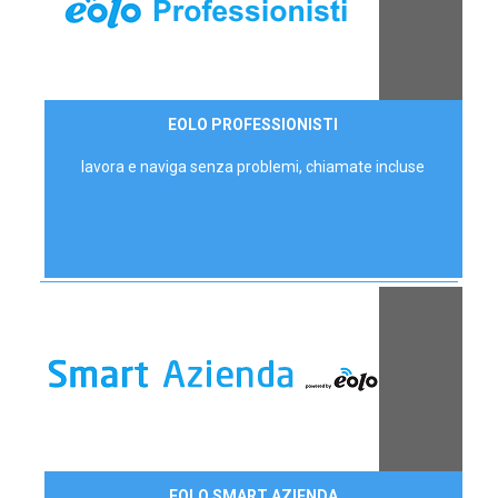
35,00 €/mese
EOLO PROFESSIONISTI
P.IVA - IVA Escl.
lavora e naviga senza problemi, chiamate incluse
Contattaci
EOLO SMART AZIENDA