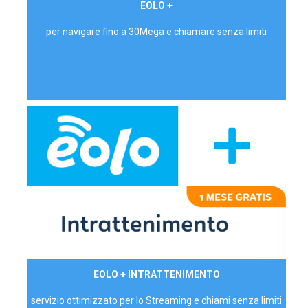
€ 24,90/mese
EOLO +
PRIVATI - IVA Inc.
per navigare fino a 30Mega e chiamare senza limiti
29,90€/mese
EOLO + INTRATTENIMENTO
PRIVATI - IVA Inc.
servizio ottimizzato per lo Streaming e chiami senza limiti