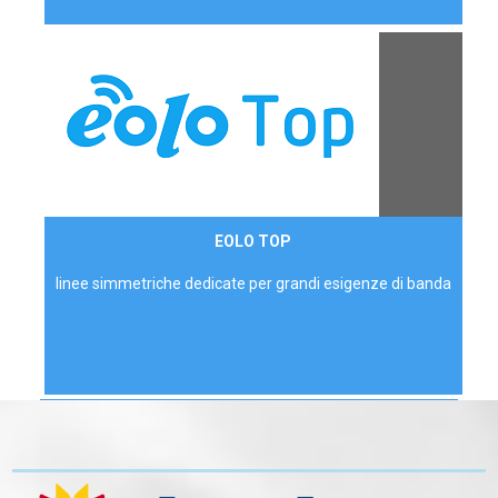
Contattaci
EOLO TOP
AZIENDE
linee simmetriche dedicate per grandi esigenze di banda