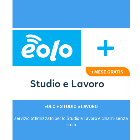
29,90€/mese
EOLO + STUDIO e LAVORO
P.IVA - IVA Inc.
servizio ottimizzato per lo Studio e Lavoro e chiami senza
limiti