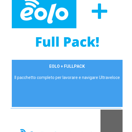
34,90 €/mese
EOLO + FULLPACK
P.IVA - IVA Inc.
Il pacchetto completo per lavorare e navigare Ultraveloce