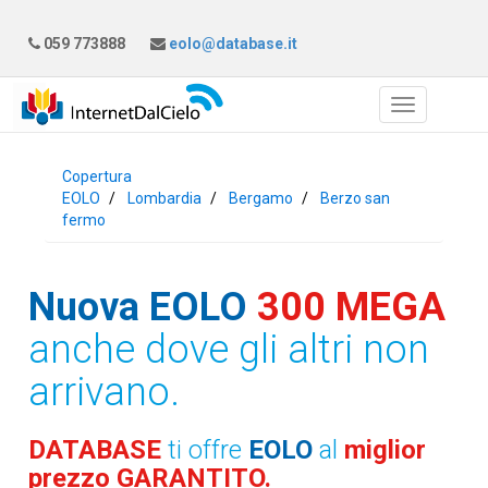
059 773888
eolo@database.it
Copertura
EOLO
Lombardia
Bergamo
Berzo san
fermo
Nuova EOLO
300 MEGA
anche dove gli altri non
arrivano.
DATABASE
ti offre
EOLO
al
miglior
prezzo GARANTITO.