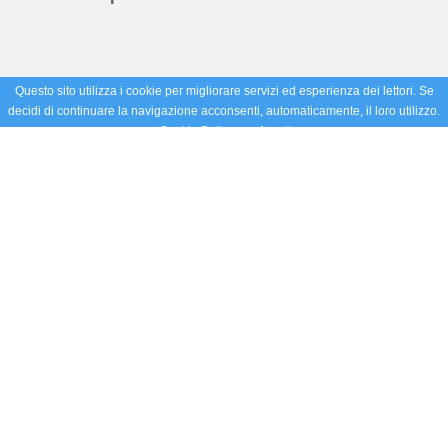
Questo sito utilizza i cookie per migliorare servizi ed esperienza dei lettori. Se
decidi di continuare la navigazione acconsenti, automaticamente, il loro utilizzo.
Cookie Policy
Accetto