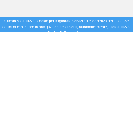
Questo sito utilizza i cookie per migliorare servizi ed esperienza dei lettori. Se
decidi di continuare la navigazione acconsenti, automaticamente, il loro utilizzo.
Cookie Policy
Accetto