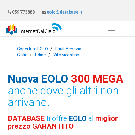
059 773888
eolo@database.it
Copertura EOLO
Friuli-Venezia-
Giulia
Udine
Villa vicentina
Nuova EOLO
300 MEGA
anche dove gli altri non
arrivano.
DATABASE
ti offre
EOLO
al
miglior
prezzo GARANTITO.