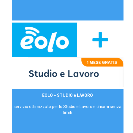
29,90€/mese
EOLO + STUDIO e LAVORO
P.IVA - IVA Inc.
servizio ottimizzato per lo Studio e Lavoro e chiami senza
limiti