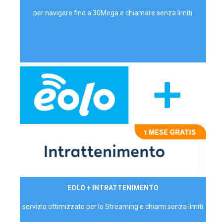
per navigare fino a 30Mega e chiamare senza limiti
29,90€/mese
EOLO + INTRATTENIMENTO
PRIVATI - IVA Inc.
servizio ottimizzato per lo Streaming e chiami senza limiti