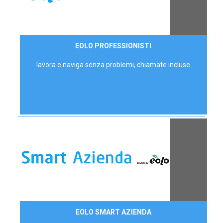
35,00 €/mese
EOLO PROFESSIONISTI
P.IVA - IVA Escl.
lavora e naviga senza problemi, chiamate incluse
Contattaci
EOLO SMART AZIENDA
AZIENDE