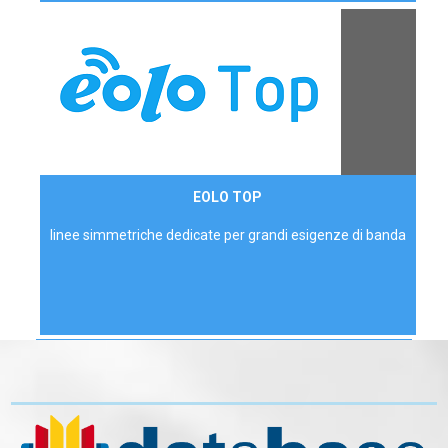
Contattaci
EOLO TOP
AZIENDE
linee simmetriche dedicate per grandi esigenze di banda