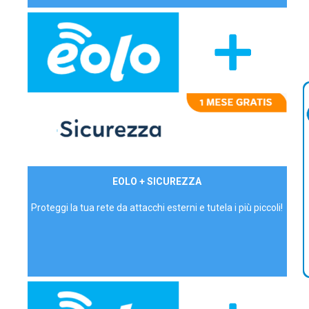
29,90€/mese
EOLO + SICUREZZA
P.IVA - IVA Inc.
Proteggi la tua rete da attacchi esterni e tutela i più piccoli!