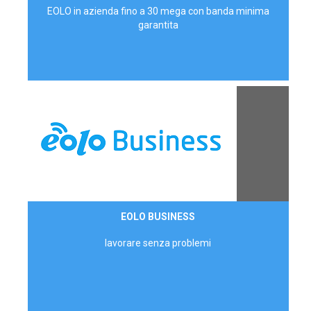
EOLO in azienda fino a 30 mega con banda minima
garantita
Contattaci
EOLO BUSINESS
AZIENDE
lavorare senza problemi