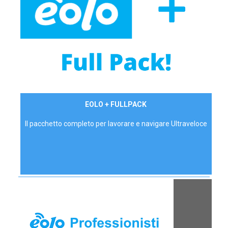
34,90 €/mese
EOLO + FULLPACK
P.IVA - IVA Inc.
Il pacchetto completo per lavorare e navigare Ultraveloce