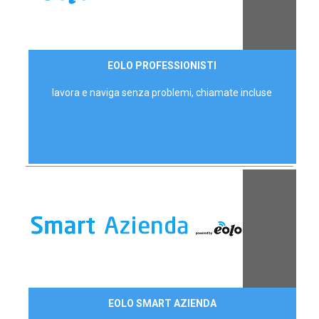
35,00 €/mese
EOLO PROFESSIONISTI
P.IVA - IVA Escl.
lavora e naviga senza problemi, chiamate incluse
Contattaci
EOLO SMART AZIENDA
AZIENDE