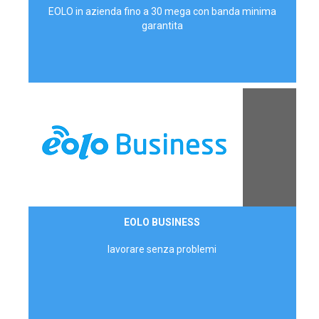
EOLO in azienda fino a 30 mega con banda minima
garantita
Contattaci
EOLO BUSINESS
AZIENDE
lavorare senza problemi