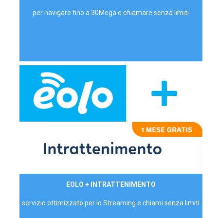
per navigare fino a 30Mega e chiamare senza limiti
29,90€/mese
EOLO + INTRATTENIMENTO
PRIVATI - IVA Inc.
servizio ottimizzato per lo Streaming e chiami senza limiti