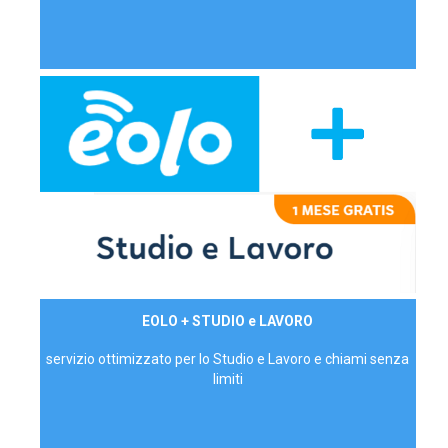
29,90€/mese
EOLO + STUDIO e LAVORO
P.IVA - IVA Inc.
servizio ottimizzato per lo Studio e Lavoro e chiami senza
limiti