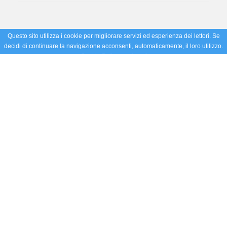
Questo sito utilizza i cookie per migliorare servizi ed esperienza dei lettori. Se
decidi di continuare la navigazione acconsenti, automaticamente, il loro utilizzo.
Cookie Policy
Accetto