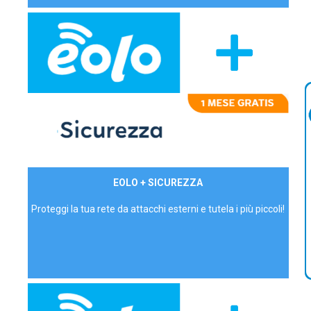
29,90€/mese
EOLO + SICUREZZA
P.IVA - IVA Inc.
Proteggi la tua rete da attacchi esterni e tutela i più piccoli!