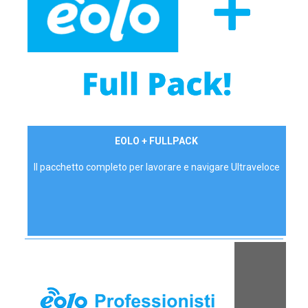
34,90 €/mese
EOLO + FULLPACK
P.IVA - IVA Inc.
Il pacchetto completo per lavorare e navigare Ultraveloce