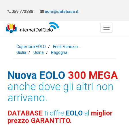
059 773888
eolo@database.it
Copertura EOLO
Friuli-Venezia-
Giulia
Udine
Ragogna
Nuova EOLO
300 MEGA
anche dove gli altri non
arrivano.
DATABASE
ti offre
EOLO
al
miglior
prezzo GARANTITO.