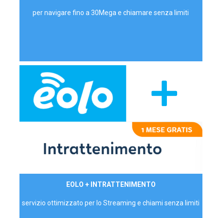
per navigare fino a 30Mega e chiamare senza limiti
29,90€/mese
EOLO + INTRATTENIMENTO
PRIVATI - IVA Inc.
servizio ottimizzato per lo Streaming e chiami senza limiti