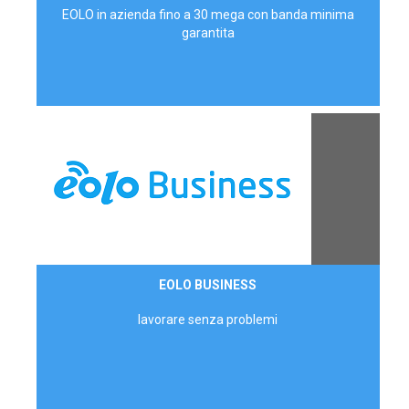
EOLO in azienda fino a 30 mega con banda minima
garantita
Contattaci
EOLO BUSINESS
AZIENDE
lavorare senza problemi