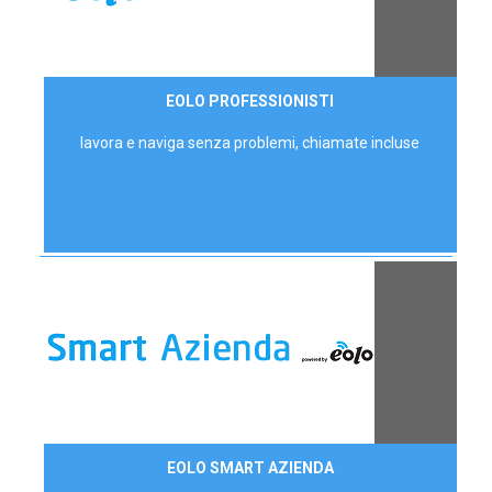
35,00 €/mese
EOLO PROFESSIONISTI
P.IVA - IVA Escl.
lavora e naviga senza problemi, chiamate incluse
Contattaci
EOLO SMART AZIENDA
AZIENDE