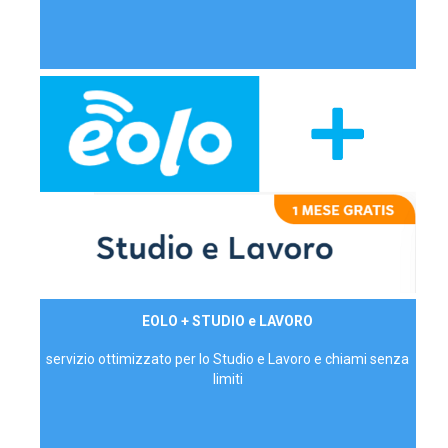
29,90€/mese
EOLO + STUDIO e LAVORO
P.IVA - IVA Inc.
servizio ottimizzato per lo Studio e Lavoro e chiami senza
limiti