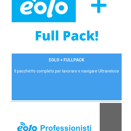
34,90 €/mese
EOLO + FULLPACK
P.IVA - IVA Inc.
Il pacchetto completo per lavorare e navigare Ultraveloce