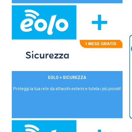
29,90€/mese
EOLO + SICUREZZA
P.IVA - IVA Inc.
Proteggi la tua rete da attacchi esterni e tutela i più piccoli!