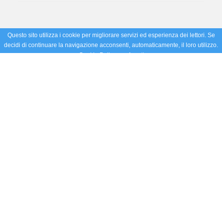
Questo sito utilizza i cookie per migliorare servizi ed esperienza dei lettori. Se
decidi di continuare la navigazione acconsenti, automaticamente, il loro utilizzo.
Cookie Policy
Accetto