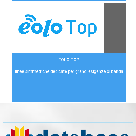
Contattaci
EOLO TOP
AZIENDE
linee simmetriche dedicate per grandi esigenze di banda