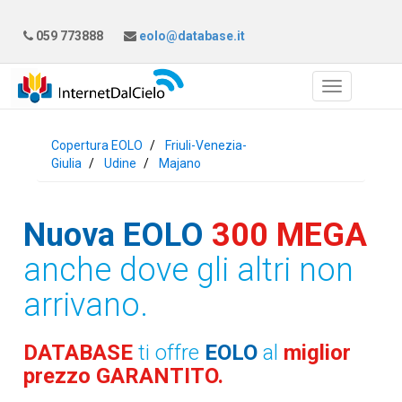
059 773888
eolo@database.it
Copertura EOLO
Friuli-Venezia-
Giulia
Udine
Majano
Nuova EOLO
300 MEGA
anche dove gli altri non
arrivano.
DATABASE
ti offre
EOLO
al
miglior
prezzo GARANTITO.