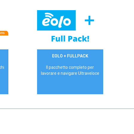
34,90 €/mese
EOLO + FULLPACK
P.IVA - IVA Inc.
chi
Il pacchetto completo per
!
lavorare e navigare Ultraveloce