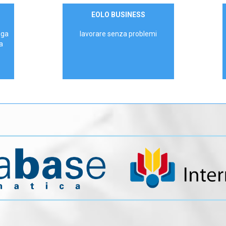
Contattaci
EOLO BUSINESS
AZIENDE
ega
lavorare senza problemi
a