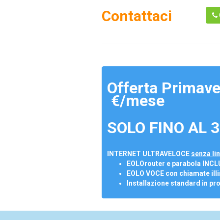
Contattaci
Offerta Primave
€/mese
SOLO FINO AL 3
INTERNET ULTRAVELOCE
senza lim
EOLOrouter e parabola INCL
EOLO VOCE con chiamate illi
Installazione standard in pr