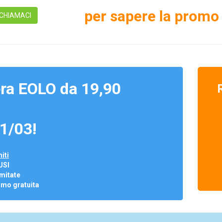
per sapere la promo 
CHIAMACI
ra EOLO da 19,90
1/03!
iti
USI
mitate
omo gratuita