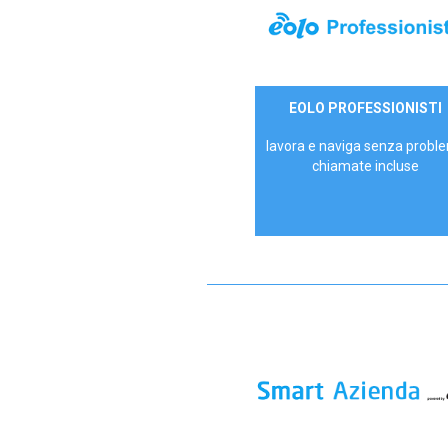
35,00 €/mese
EOLO PROFESSIONISTI
P.IVA - IVA Escl.
lavora e naviga senza proble
chiamate incluse