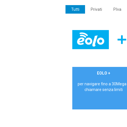
Tutti
Privati
P.Iva
€ 24,90/mese
EOLO +
PRIVATI - IVA Inc.
per navigare fino a 30Mega
chiamare senza limiti