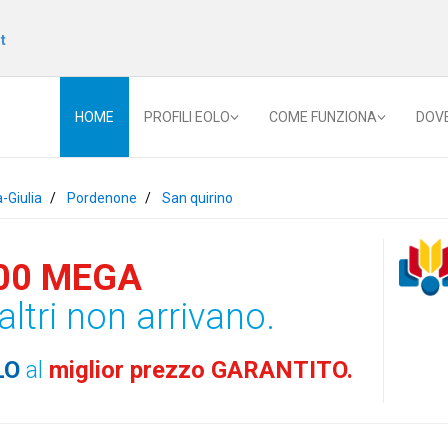
t
HOME
PROFILI EOLO
COME FUNZIONA
DOV
a-Giulia
Pordenone
San quirino
00 MEGA
altri non arrivano.
LO
al
miglior prezzo GARANTITO.