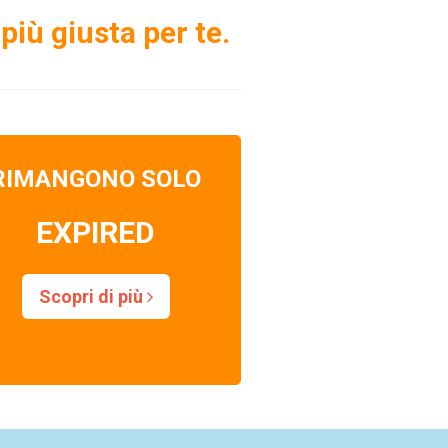
più giusta per te.
RIMANGONO SOLO
EXPIRED
Scopri di più