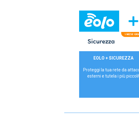
29,90€/mese
EOLO + SICUREZZA
P.IVA - IVA Inc.
Proteggi la tua rete da attac
esterni e tutela i più piccoli