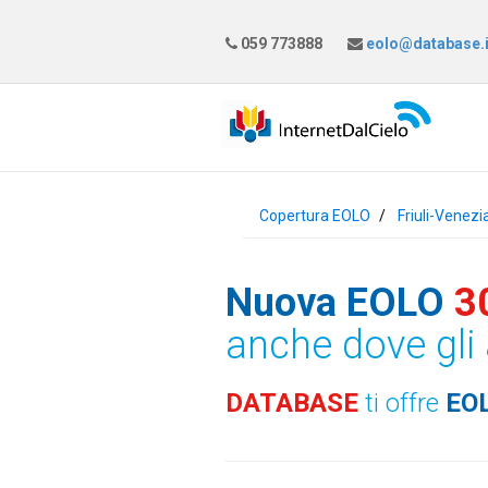
059 773888
eolo@database.i
Copertura EOLO
Friuli-Venezi
Nuova EOLO
3
anche dove gli 
DATABASE
ti offre
EO