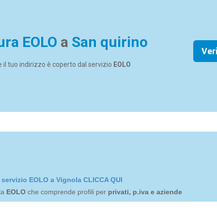
ura EOLO
a
San quirino
Ver
se il tuo indirizzo è coperto dal servizio
EOLO
el servizio EOLO a Vignola CLICCA QUI
rta
EOLO
che comprende profili per
privati, p.iva e aziende