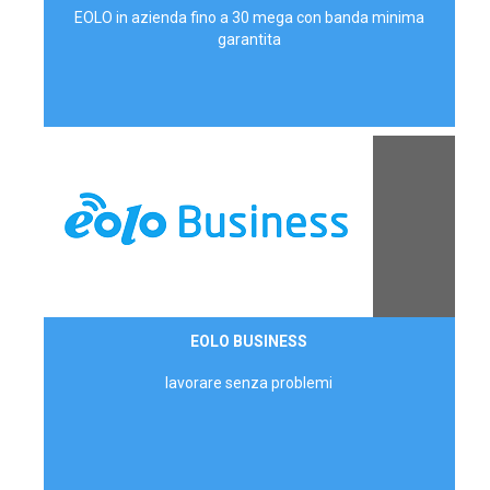
EOLO in azienda fino a 30 mega con banda minima
garantita
Contattaci
EOLO BUSINESS
AZIENDE
lavorare senza problemi