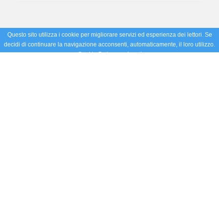
Questo sito utilizza i cookie per migliorare servizi ed esperienza dei lettori. Se
decidi di continuare la navigazione acconsenti, automaticamente, il loro utilizzo.
Cookie Policy
Accetto