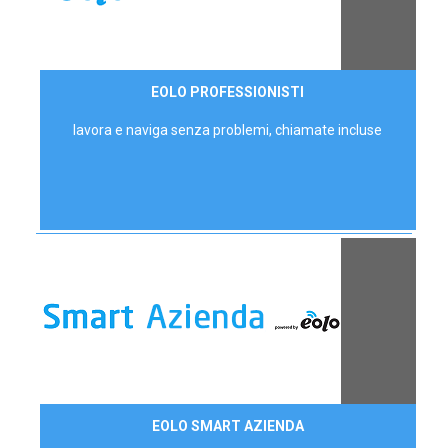
35,00 €/mese
EOLO PROFESSIONISTI
P.IVA - IVA Escl.
lavora e naviga senza problemi, chiamate incluse
Contattaci
EOLO SMART AZIENDA
AZIENDE