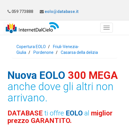
059 773888
eolo@database.it
Copertura EOLO
Friuli-Venezia-
Giulia
Pordenone
Casarsa della delizia
Nuova EOLO
300 MEGA
anche dove gli altri non
arrivano.
DATABASE
ti offre
EOLO
al
miglior
prezzo GARANTITO.