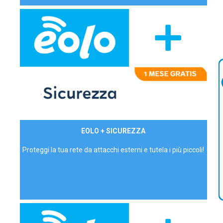
29,90€/mese
EOLO + SICUREZZA
P.IVA - IVA Inc.
Proteggi la tua rete da attacchi esterni e tutela i più piccoli!