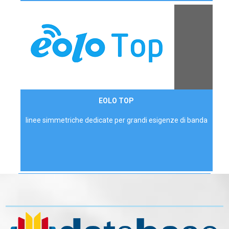
Contattaci
EOLO TOP
AZIENDE
linee simmetriche dedicate per grandi esigenze di banda