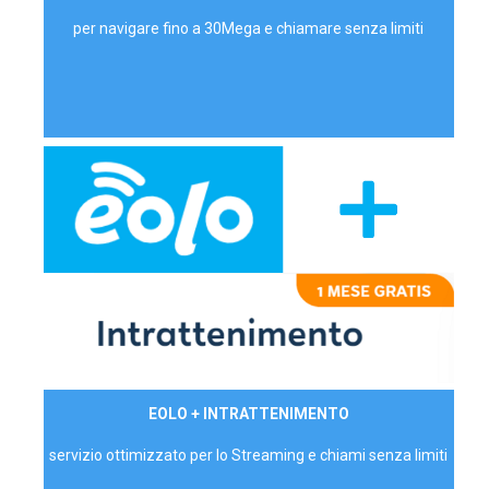
per navigare fino a 30Mega e chiamare senza limiti
29,90€/mese
EOLO + INTRATTENIMENTO
PRIVATI - IVA Inc.
servizio ottimizzato per lo Streaming e chiami senza limiti