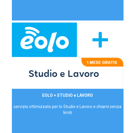
29,90€/mese
EOLO + STUDIO e LAVORO
P.IVA - IVA Inc.
servizio ottimizzato per lo Studio e Lavoro e chiami senza
limiti