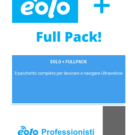
34,90 €/mese
EOLO + FULLPACK
P.IVA - IVA Inc.
Il pacchetto completo per lavorare e navigare Ultraveloce