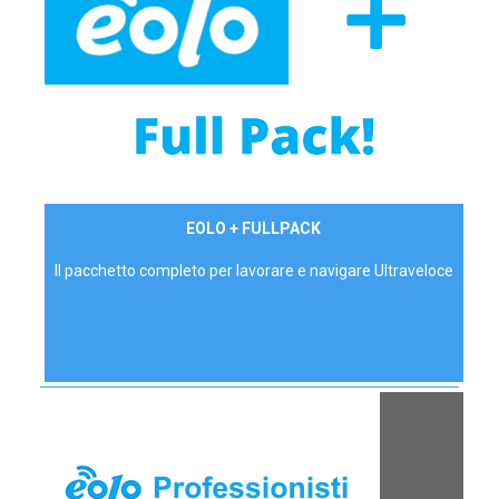
34,90 €/mese
EOLO + FULLPACK
P.IVA - IVA Inc.
Il pacchetto completo per lavorare e navigare Ultraveloce