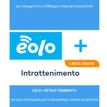
per navigare fino a 30Mega e chiamare senza limiti
29,90€/mese
EOLO + INTRATTENIMENTO
PRIVATI - IVA Inc.
servizio ottimizzato per lo Streaming e chiami senza limiti