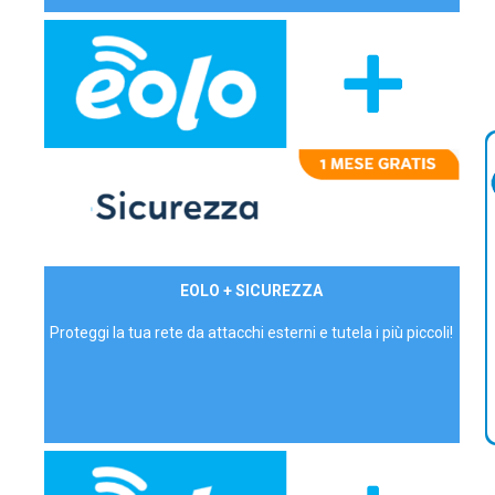
29,90€/mese
EOLO + SICUREZZA
P.IVA - IVA Inc.
Proteggi la tua rete da attacchi esterni e tutela i più piccoli!