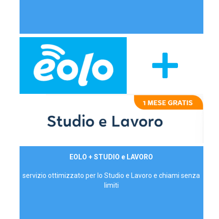
29,90€/mese
EOLO + STUDIO e LAVORO
P.IVA - IVA Inc.
servizio ottimizzato per lo Studio e Lavoro e chiami senza
limiti