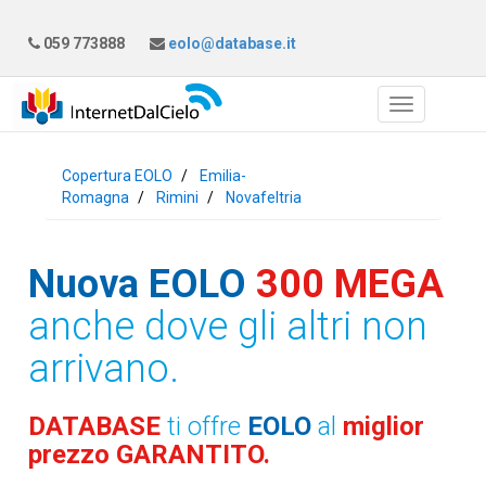
059 773888
eolo@database.it
Copertura EOLO
Emilia-
Romagna
Rimini
Novafeltria
Nuova EOLO
300 MEGA
anche dove gli altri non
arrivano.
DATABASE
ti offre
EOLO
al
miglior
prezzo GARANTITO.