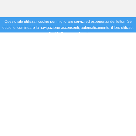
Questo sito utilizza i cookie per migliorare servizi ed esperienza dei lettori. Se
decidi di continuare la navigazione acconsenti, automaticamente, il loro utilizzo.
Cookie Policy
Accetto