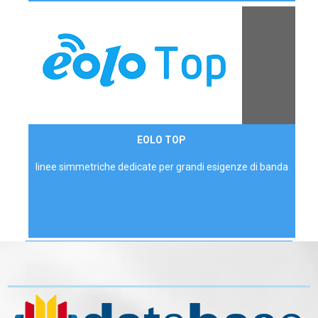
Contattaci
EOLO TOP
AZIENDE
linee simmetriche dedicate per grandi esigenze di banda