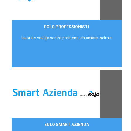
35,00 €/mese
EOLO PROFESSIONISTI
P.IVA - IVA Escl.
lavora e naviga senza problemi, chiamate incluse
Contattaci
EOLO SMART AZIENDA
AZIENDE