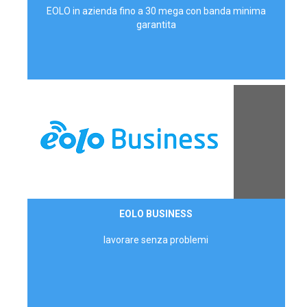
EOLO in azienda fino a 30 mega con banda minima
garantita
Contattaci
EOLO BUSINESS
AZIENDE
lavorare senza problemi