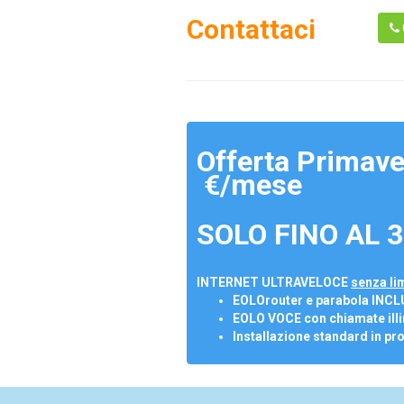
Contattaci
Offerta Primave
€/mese
SOLO FINO AL 3
INTERNET ULTRAVELOCE
senza lim
EOLOrouter e parabola INCL
EOLO VOCE con chiamate illi
Installazione standard in pr