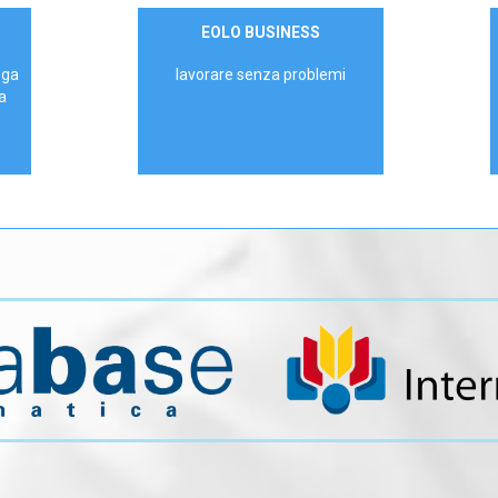
Contattaci
EOLO BUSINESS
AZIENDE
ega
lavorare senza problemi
a