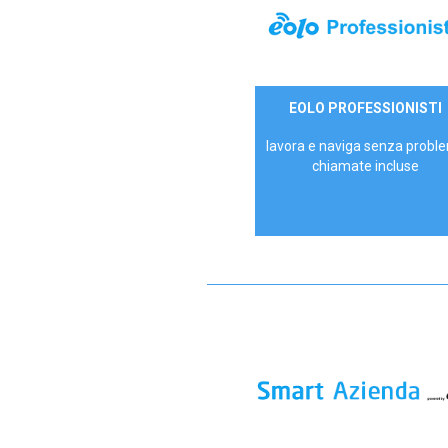
35,00 €/mese
EOLO PROFESSIONISTI
P.IVA - IVA Escl.
lavora e naviga senza proble
chiamate incluse