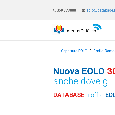
059 773888
eolo@database.i
Copertura EOLO
Emilia-Roma
Nuova EOLO
3
anche dove gli 
DATABASE
ti offre
EO