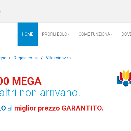
t
HOME
PROFILI EOLO
COME FUNZIONA
DOV
gna
Reggio emilia
Villa minozzo
00 MEGA
altri non arrivano.
LO
al
miglior prezzo GARANTITO.