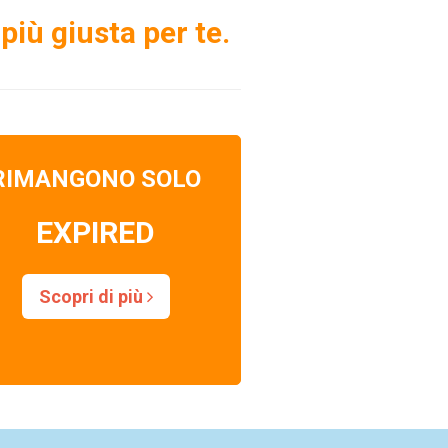
più giusta per te.
RIMANGONO SOLO
EXPIRED
Scopri di più