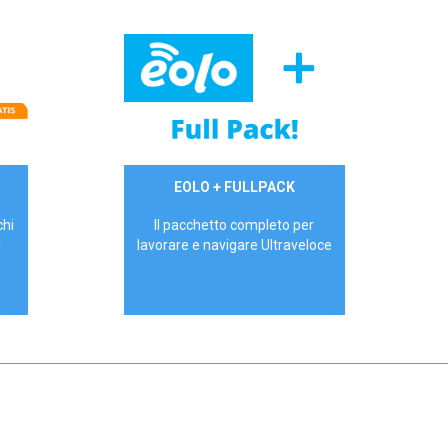
34,90 €/mese
EOLO + FULLPACK
P.IVA - IVA Inc.
chi
Il pacchetto completo per
!
lavorare e navigare Ultraveloce