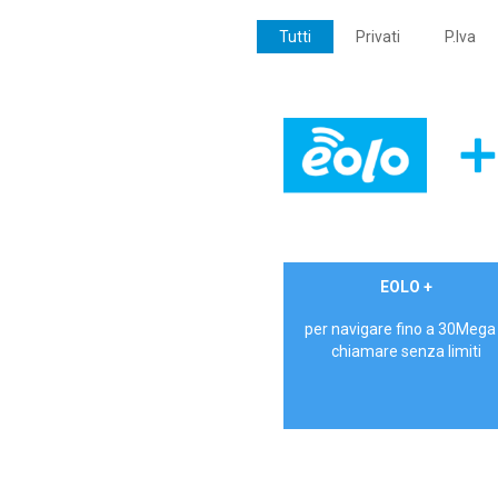
Tutti
Privati
P.Iva
€ 24,90/mese
EOLO +
PRIVATI - IVA Inc.
per navigare fino a 30Mega
chiamare senza limiti