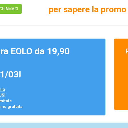
per sapere la promo 
CHIAMACI
ra EOLO da 19,90
1/03!
iti
USI
mitate
omo gratuita