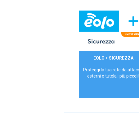
29,90€/mese
EOLO + SICUREZZA
P.IVA - IVA Inc.
Proteggi la tua rete da attac
esterni e tutela i più piccoli