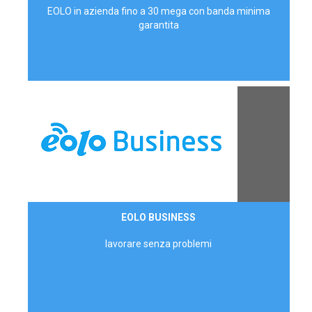
EOLO in azienda fino a 30 mega con banda minima
garantita
Contattaci
EOLO BUSINESS
AZIENDE
lavorare senza problemi