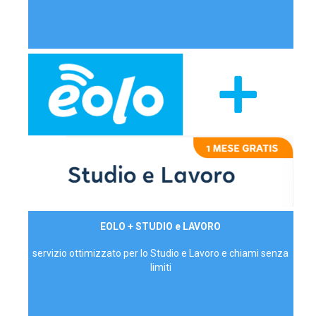
29,90€/mese
EOLO + STUDIO e LAVORO
P.IVA - IVA Inc.
servizio ottimizzato per lo Studio e Lavoro e chiami senza
limiti