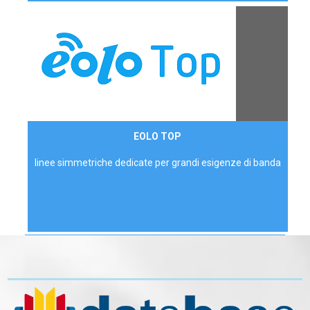
Contattaci
EOLO TOP
AZIENDE
linee simmetriche dedicate per grandi esigenze di banda