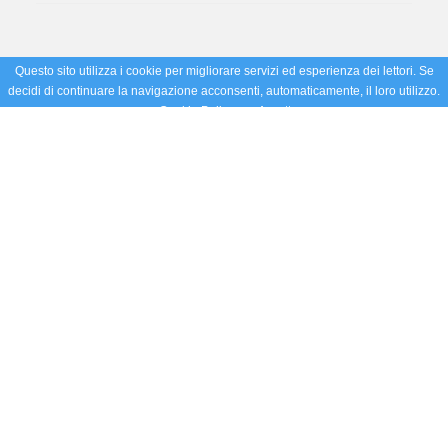
Questo sito utilizza i cookie per migliorare servizi ed esperienza dei lettori. Se
decidi di continuare la navigazione acconsenti, automaticamente, il loro utilizzo.
Cookie Policy
Accetto