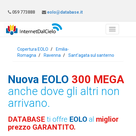
059 773888
eolo@database.it
Copertura EOLO
Emilia-
Romagna
Ravenna
Sant'agata sul santerno
Nuova EOLO
300 MEGA
anche dove gli altri non
arrivano.
DATABASE
ti offre
EOLO
al
miglior
prezzo GARANTITO.