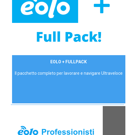
34,90 €/mese
EOLO + FULLPACK
P.IVA - IVA Inc.
Il pacchetto completo per lavorare e navigare Ultraveloce