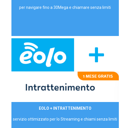
per navigare fino a 30Mega e chiamare senza limiti
29,90€/mese
EOLO + INTRATTENIMENTO
PRIVATI - IVA Inc.
servizio ottimizzato per lo Streaming e chiami senza limiti