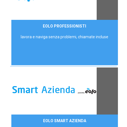
35,00 €/mese
EOLO PROFESSIONISTI
P.IVA - IVA Escl.
lavora e naviga senza problemi, chiamate incluse
Contattaci
EOLO SMART AZIENDA
AZIENDE