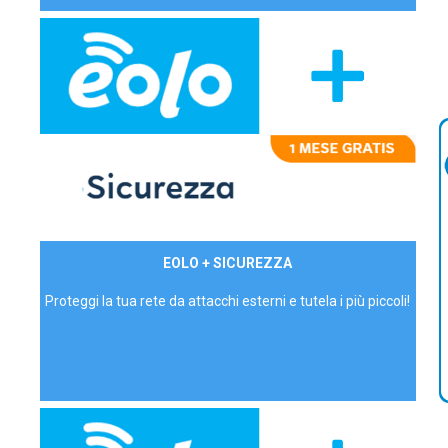
29,90€/mese
EOLO + SICUREZZA
P.IVA - IVA Inc.
Proteggi la tua rete da attacchi esterni e tutela i più piccoli!