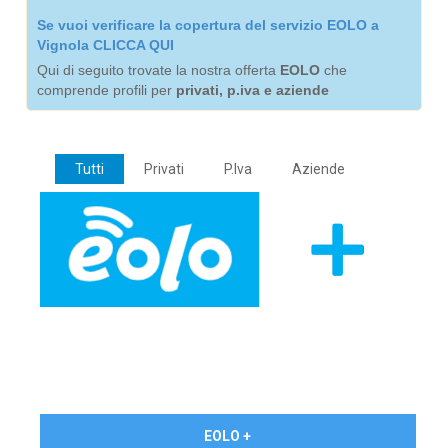
Se vuoi verificare la copertura del servizio EOLO a
Vignola CLICCA QUI
Qui di seguito trovate la nostra offerta
EOLO
che
comprende profili per
privati, p.iva e aziende
Tutti
Privati
P.Iva
Aziende
€ 24,90/mese
EOLO +
PRIVATI - IVA Inc.