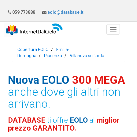
059 773888
eolo@database.it
Copertura EOLO
Emilia-
Romagna
Piacenza
Villanova sull'arda
Nuova EOLO
300 MEGA
anche dove gli altri non
arrivano.
DATABASE
ti offre
EOLO
al
miglior
prezzo GARANTITO.