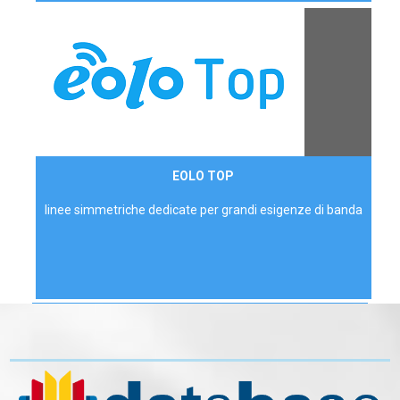
Contattaci
EOLO TOP
AZIENDE
linee simmetriche dedicate per grandi esigenze di banda