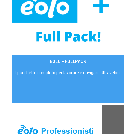
34,90 €/mese
EOLO + FULLPACK
P.IVA - IVA Inc.
Il pacchetto completo per lavorare e navigare Ultraveloce