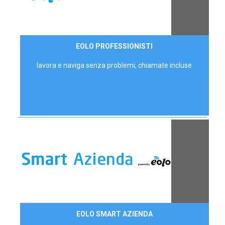
35,00 €/mese
EOLO PROFESSIONISTI
P.IVA - IVA Escl.
lavora e naviga senza problemi, chiamate incluse
Contattaci
EOLO SMART AZIENDA
AZIENDE