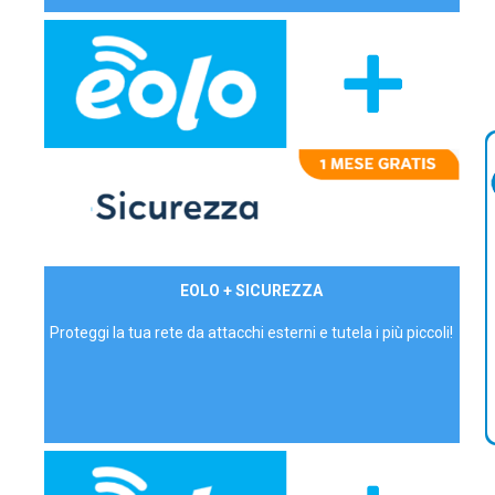
29,90€/mese
EOLO + SICUREZZA
P.IVA - IVA Inc.
Proteggi la tua rete da attacchi esterni e tutela i più piccoli!