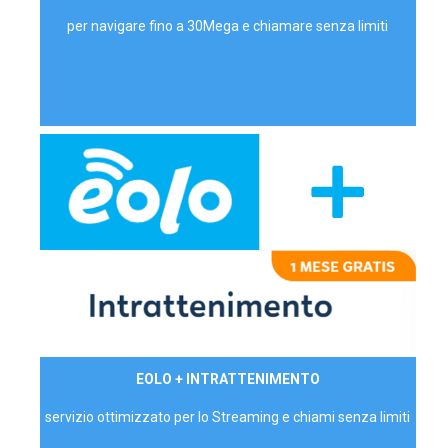
per navigare fino a 30Mega e chiamare senza limiti
29,90€/mese
EOLO + INTRATTENIMENTO
PRIVATI - IVA Inc.
servizio ottimizzato per lo Streaming e chiami senza limiti