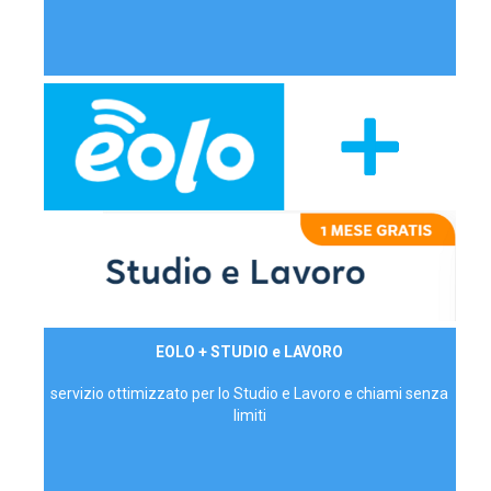
29,90€/mese
EOLO + STUDIO e LAVORO
P.IVA - IVA Inc.
servizio ottimizzato per lo Studio e Lavoro e chiami senza
limiti