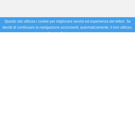
Questo sito utilizza i cookie per migliorare servizi ed esperienza dei lettori. Se
decidi di continuare la navigazione acconsenti, automaticamente, il loro utilizzo.
Cookie Policy
Accetto