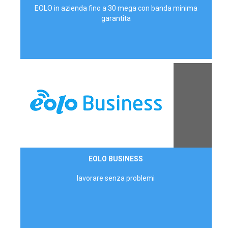
EOLO in azienda fino a 30 mega con banda minima
garantita
Contattaci
EOLO BUSINESS
AZIENDE
lavorare senza problemi