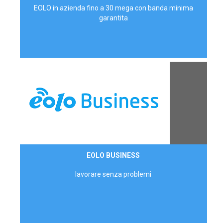
EOLO in azienda fino a 30 mega con banda minima
garantita
Contattaci
EOLO BUSINESS
AZIENDE
lavorare senza problemi