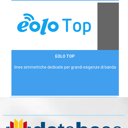
Contattaci
EOLO TOP
AZIENDE
linee simmetriche dedicate per grandi esigenze di banda