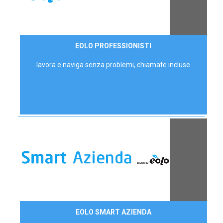
35,00 €/mese
EOLO PROFESSIONISTI
P.IVA - IVA Escl.
lavora e naviga senza problemi, chiamate incluse
Contattaci
EOLO SMART AZIENDA
AZIENDE