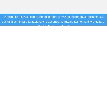
Questo sito utilizza i cookie per migliorare servizi ed esperienza dei lettori. Se
decidi di continuare la navigazione acconsenti, automaticamente, il loro utilizzo.
Cookie Policy
Accetto