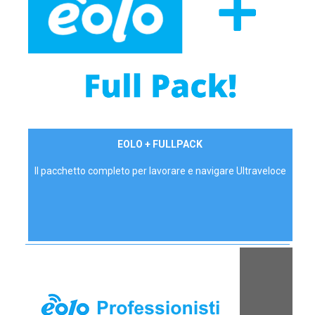
34,90 €/mese
EOLO + FULLPACK
P.IVA - IVA Inc.
Il pacchetto completo per lavorare e navigare Ultraveloce