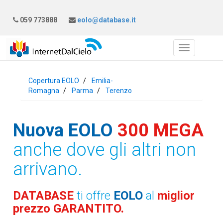
059 773888
eolo@database.it
Copertura EOLO
Emilia-
Romagna
Parma
Terenzo
Nuova EOLO
300 MEGA
anche dove gli altri non
arrivano.
DATABASE
ti offre
EOLO
al
miglior
prezzo GARANTITO.