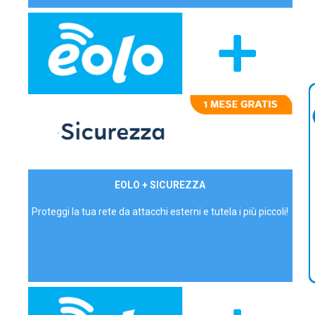
29,90€/mese
EOLO + SICUREZZA
P.IVA - IVA Inc.
Proteggi la tua rete da attacchi esterni e tutela i più piccoli!