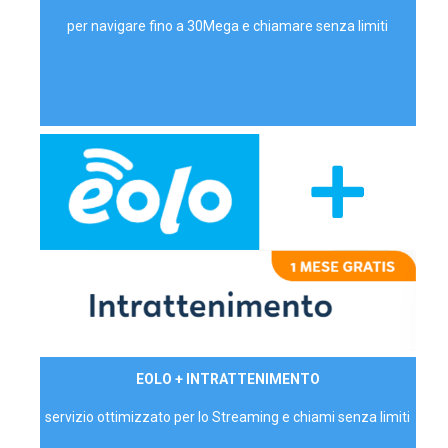
per navigare fino a 30Mega e chiamare senza limiti
29,90€/mese
EOLO + INTRATTENIMENTO
PRIVATI - IVA Inc.
servizio ottimizzato per lo Streaming e chiami senza limiti