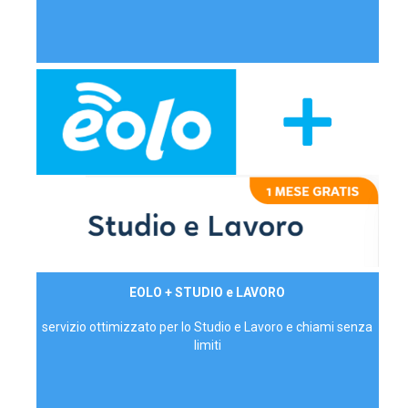
29,90€/mese
EOLO + STUDIO e LAVORO
P.IVA - IVA Inc.
servizio ottimizzato per lo Studio e Lavoro e chiami senza
limiti