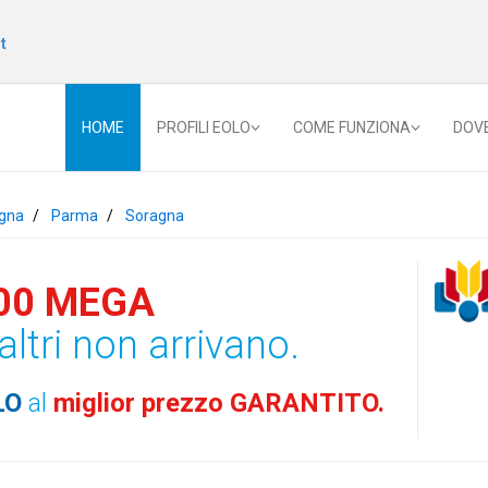
t
HOME
PROFILI EOLO
COME FUNZIONA
DOV
gna
Parma
Soragna
00 MEGA
altri non arrivano.
LO
al
miglior prezzo GARANTITO.