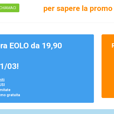
per sapere la promo 
CHIAMACI
ra EOLO da 19,90
1/03!
iti
USI
mitate
omo gratuita