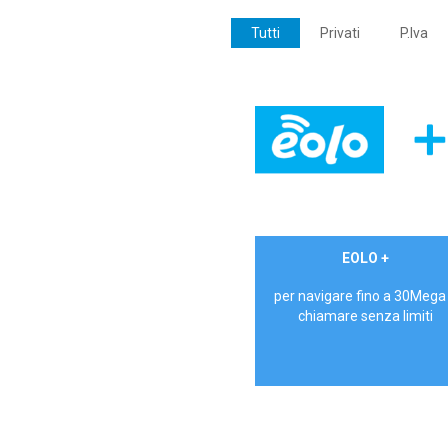
Tutti
Privati
P.Iva
€ 24,90/mese
EOLO +
PRIVATI - IVA Inc.
per navigare fino a 30Mega
chiamare senza limiti