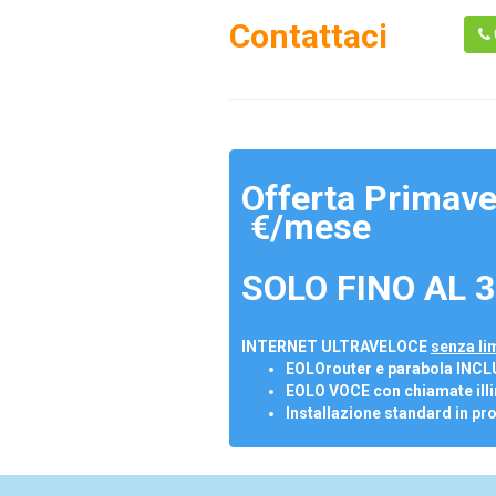
Contattaci
Offerta Primave
€/mese
SOLO FINO AL 3
INTERNET ULTRAVELOCE
senza lim
EOLOrouter e parabola INCL
EOLO VOCE con chiamate illi
Installazione standard in pr