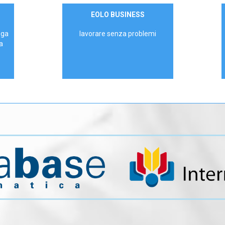
Contattaci
EOLO BUSINESS
AZIENDE
ega
lavorare senza problemi
a