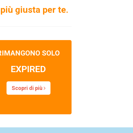
più giusta per te.
RIMANGONO SOLO
EXPIRED
Scopri di più