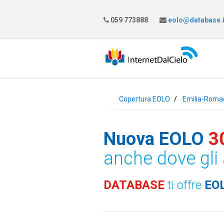
059 773888
eolo@database.i
Copertura EOLO
Emilia-Roma
Nuova EOLO
3
anche dove gli 
DATABASE
ti offre
EO