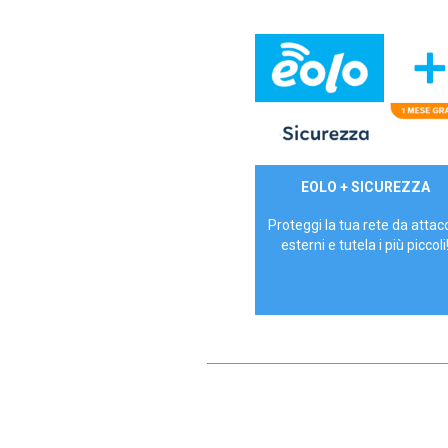
29,90€/mese
EOLO + SICUREZZA
P.IVA - IVA Inc.
Proteggi la tua rete da attac
esterni e tutela i più piccoli