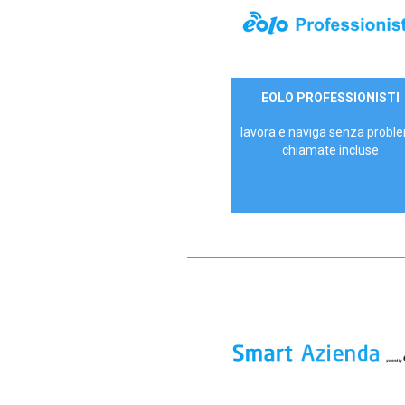
35,00 €/mese
EOLO PROFESSIONISTI
P.IVA - IVA Escl.
lavora e naviga senza proble
chiamate incluse