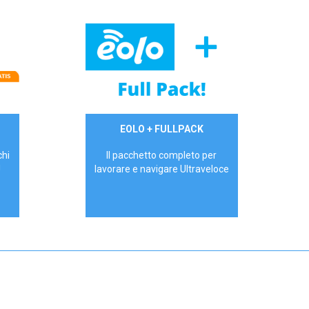
34,90 €/mese
EOLO + FULLPACK
P.IVA - IVA Inc.
chi
Il pacchetto completo per
!
lavorare e navigare Ultraveloce