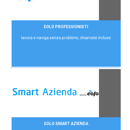
35,00 €/mese
EOLO PROFESSIONISTI
P.IVA - IVA Escl.
lavora e naviga senza problemi, chiamate incluse
Contattaci
EOLO SMART AZIENDA
AZIENDE