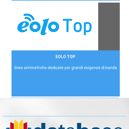
Contattaci
EOLO TOP
AZIENDE
linee simmetriche dedicate per grandi esigenze di banda