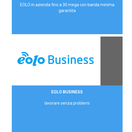
EOLO in azienda fino a 30 mega con banda minima
garantita
Contattaci
EOLO BUSINESS
AZIENDE
lavorare senza problemi