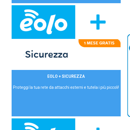
29,90€/mese
EOLO + SICUREZZA
P.IVA - IVA Inc.
Proteggi la tua rete da attacchi esterni e tutela i più piccoli!