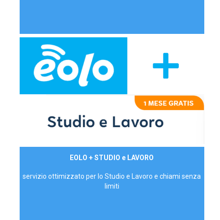
29,90€/mese
EOLO + STUDIO e LAVORO
P.IVA - IVA Inc.
servizio ottimizzato per lo Studio e Lavoro e chiami senza
limiti