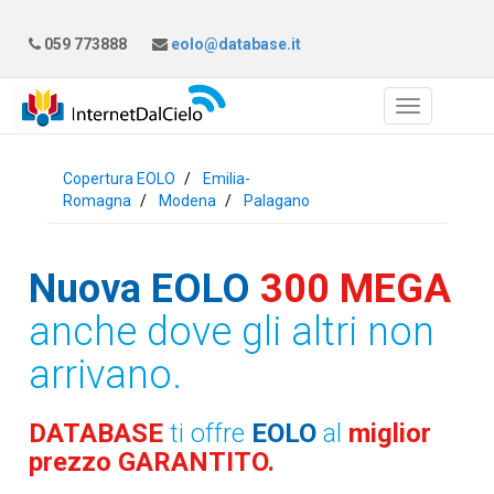
059 773888
eolo@database.it
Copertura EOLO
Emilia-
Romagna
Modena
Palagano
Nuova EOLO
300 MEGA
anche dove gli altri non
arrivano.
DATABASE
ti offre
EOLO
al
miglior
prezzo GARANTITO.