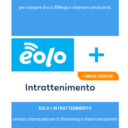
per navigare fino a 30Mega e chiamare senza limiti
29,90€/mese
EOLO + INTRATTENIMENTO
PRIVATI - IVA Inc.
servizio ottimizzato per lo Streaming e chiami senza limiti