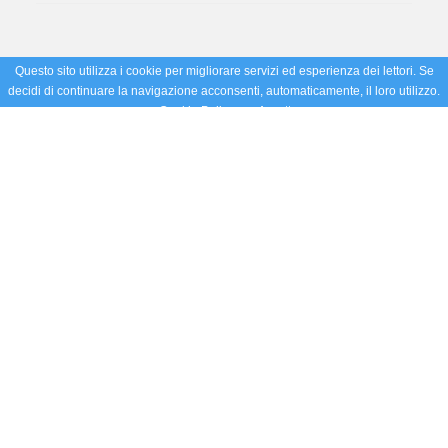
Questo sito utilizza i cookie per migliorare servizi ed esperienza dei lettori. Se
decidi di continuare la navigazione acconsenti, automaticamente, il loro utilizzo.
Cookie Policy
Accetto