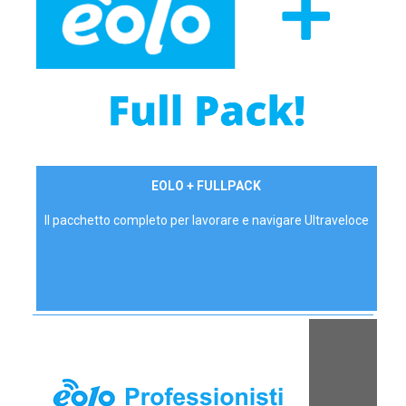
34,90 €/mese
EOLO + FULLPACK
P.IVA - IVA Inc.
Il pacchetto completo per lavorare e navigare Ultraveloce